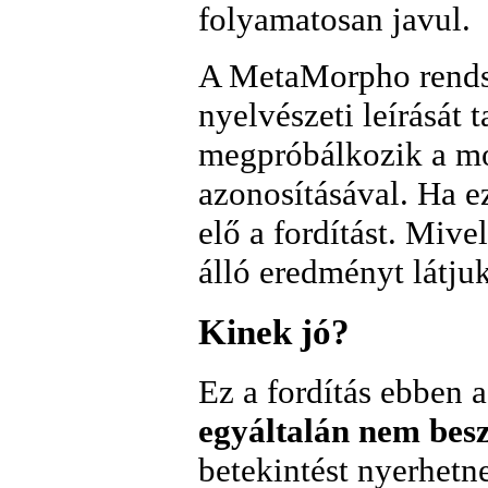
folyamatosan javul.
A MetaMorpho rendsz
nyelvészeti leírását
megpróbálkozik a mo
azonosításával. Ha ez
elő a fordítást. Miv
álló eredményt látjuk
Kinek jó?
Ez a fordítás ebben
egyáltalán nem bes
betekintést nyerhet