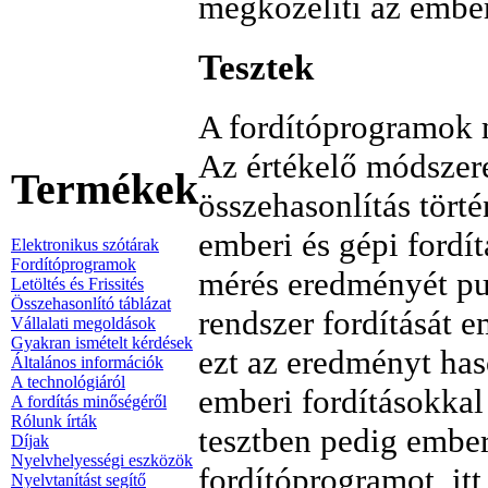
megközelíti az ember
Tesztek
A fordítóprogramok m
Az értékelő módszere
Termékek
összehasonlítás törté
emberi és gépi fordí
Elektronikus szótárak
Fordítóprogramok
mérés eredményét pu
Letöltés és Frissités
Összehasonlító táblázat
rendszer fordítását 
Vállalati megoldások
Gyakran ismételt kérdések
ezt az eredményt has
Általános információk
A technológiáról
emberi fordításokka
A fordítás minőségéről
Rólunk írták
tesztben pedig embe
Díjak
Nyelvhelyességi eszközök
fordítóprogramot, itt
Nyelvtanítást segítő