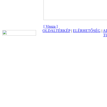
[ Vissza ]
OLDALTÉRKÉP
|
ELÉRHETŐSÉG
|
A
T