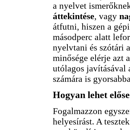
a nyelvet ismerőknek
áttekintése
, vagy
na
átfutni, hiszen a gép
másodperc alatt lefo
nyelvtani és szótári
minősége elérje azt a
utólagos javításával 
számára is gyorsabban
Hogyan lehet előseg
Fogalmazzon egyszer
helyesírást. A teszte