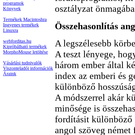
programok
osztályzat önmagába
Könyvek
Termékek Macintoshra
Összehasonlítás ang
Ingyenes termékek
Linuxra
A legszélesebb körben
webforditas.hu
Kipróbálható termékek
A teszt lényege, hog
MorphoMouse letöltése
három ember által kés
Vásárlási tudnivalók
Viszonteladói információk
index az emberi és g
Áraink
különböző hosszúság
A módszerrel akár k
minősége is összehas
fordításit különböző 
angol szöveg német fo