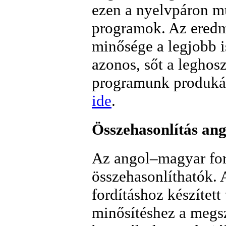
ezen a nyelvpáron m
programok. Az ered
minősége a legjobb 
azonos, sőt a leghos
programunk produkált
ide
.
Összehasonlítás an
Az angol–magyar fo
összehasonlíthatók.
fordításhoz készített
minősítéshez a megsz