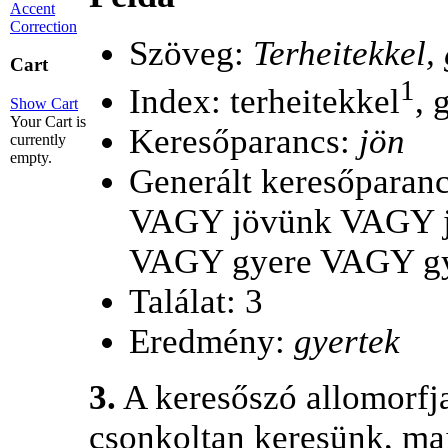
Accent
Correction
Szöveg:
Terheitekkel,
Cart
1
Index: terheitekkel
, 
Show Cart
Your Cart is
Keresőparancs:
jön
currently
empty.
Generált keresőparan
VAGY jövünk VAGY j
VAGY gyere VAGY gy
Találat: 3
Eredmény:
gyertek
3.
A keresőszó allomorfja
csonkoltan keresünk, maj