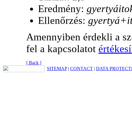
Eredmény:
gyertyáito
Ellenőrzés:
gyertyá+it
Amennyiben érdekli a sz
fel a kapcsolatot
értékes
[ Back ]
SITEMAP
|
CONTACT
|
DATA PROTECT