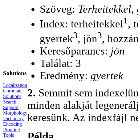
Szöveg:
Terheitekkel,
1
Index: terheitekkel
, 
3
3
gyertek
, jön
, hozzá
Keresőparancs:
jön
Találat: 3
Eredmény:
gyertek
Solutions
Localization
2.
Semmit sem indexelünk
Corporate
Solutions
Search
minden alakját legenerá
Support
Morphology
keresünk. Az indexfájl ne
Dictionary
Encoding
Proofing
Példa
Tools