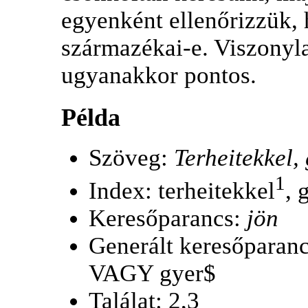
egyenként ellenőrizzük,
származékai-e. Viszonyl
ugyanakkor pontos.
Példa
Szöveg:
Terheitekkel,
1
Index: terheitekkel
, 
Keresőparancs:
jön
Generált keresőpara
VAGY gyer$
Találat: 2,3