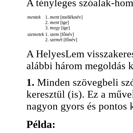
A tényleges szóalak-hom
mentek
1.
ment
[melléknév]
2.
ment
[ige]
3.
megy
[ige]
szemetek
1.
szem
[főnév]
2.
szemé
t [főnév]
A HelyesLem visszakeresé
alábbi három megoldás k
1.
Minden szövegbeli szó
keresztül (is). Ez a műve
nagyon gyors és pontos k
Példa: