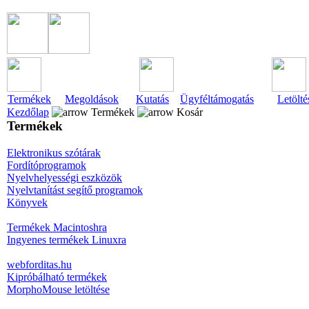
Termékek
Megoldások
Kutatás
Ügyféltámogatás
Letölté
Kezdőlap
Termékek
Kosár
Termékek
Elektronikus szótárak
Fordítóprogramok
Nyelvhelyességi eszközök
Nyelvtanítást segítő programok
Könyvek
Termékek Macintoshra
Ingyenes termékek Linuxra
webforditas.hu
Kipróbálható termékek
MorphoMouse letöltése