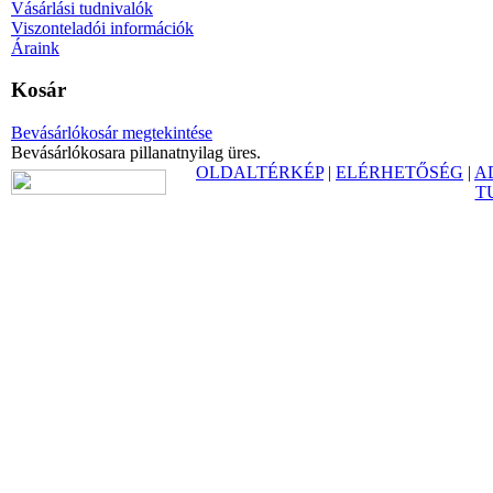
Vásárlási tudnivalók
Viszonteladói információk
Áraink
Kosár
Bevásárlókosár megtekintése
Bevásárlókosara pillanatnyilag üres.
OLDALTÉRKÉP
|
ELÉRHETŐSÉG
|
A
T