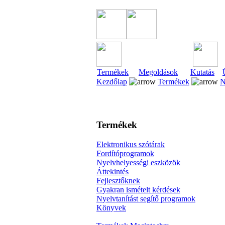
Termékek
Megoldások
Kutatás
Kezdőlap
Termékek
N
Termékek
Elektronikus szótárak
Fordítóprogramok
Nyelvhelyességi eszközök
Áttekintés
Fejlesztőknek
Gyakran ismételt kérdések
Nyelvtanítást segítő programok
Könyvek