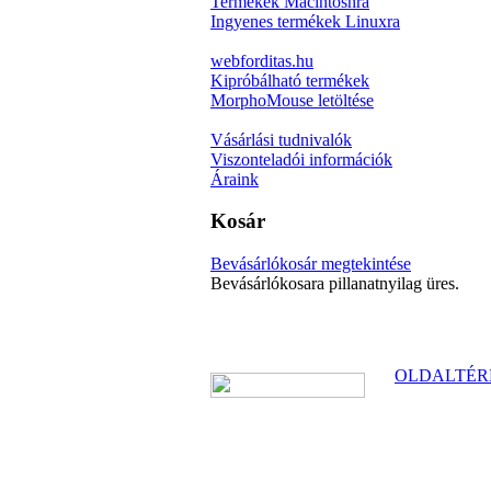
Termékek Macintoshra
Ingyenes termékek Linuxra
webforditas.hu
Kipróbálható termékek
MorphoMouse letöltése
Vásárlási tudnivalók
Viszonteladói információk
Áraink
Kosár
Bevásárlókosár megtekintése
Bevásárlókosara pillanatnyilag üres.
OLDALTÉR