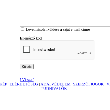
Levélmásolat küldése a saját e-mail címre
Ellenőrző kód
[ Vissza ]
KÉP
|
ELÉRHETŐSÉG
|
ADATVÉDELEM
|
SZERZŐI JOGOK
|
V
TUDNIVALÓK