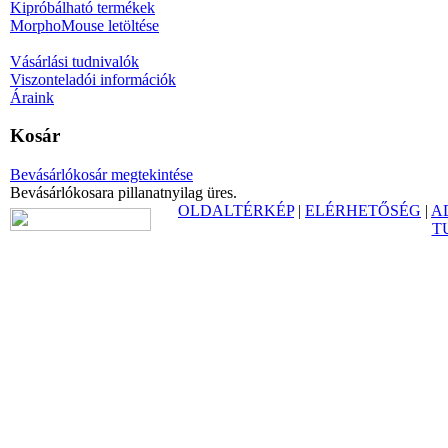
Kipróbálható termékek
MorphoMouse letöltése
Vásárlási tudnivalók
Viszonteladói információk
Áraink
Kosár
Bevásárlókosár megtekintése
Bevásárlókosara pillanatnyilag üres.
OLDALTÉRKÉP
|
ELÉRHETŐSÉG
|
A
T