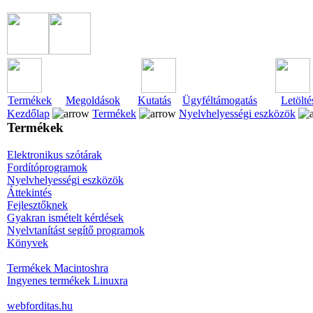
Termékek
Megoldások
Kutatás
Ügyféltámogatás
Letölté
Kezdőlap
Termékek
Nyelvhelyességi eszközök
Termékek
Elektronikus szótárak
Fordítóprogramok
Nyelvhelyességi eszközök
Áttekintés
Fejlesztőknek
Gyakran ismételt kérdések
Nyelvtanítást segítő programok
Könyvek
Termékek Macintoshra
Ingyenes termékek Linuxra
webforditas.hu