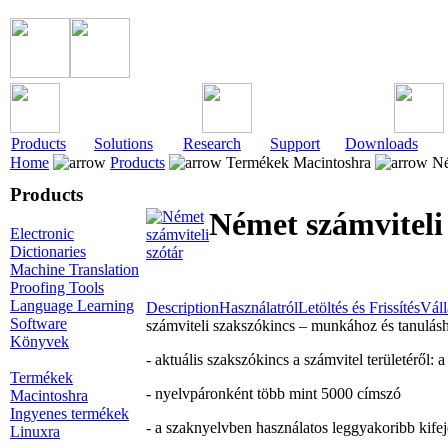
Products
Solutions
Research
Support
Downloads
Home
Products
Termékek Macintoshra
Né
Products
Német számviteli
Electronic
Dictionaries
Machine Translation
Proofing Tools
Language Learning
Description
Használatról
Letöltés és Frissítés
Váll
Software
számviteli szakszókincs – munkához és tanulás
Könyvek
- aktuális szakszókincs a számvitel területéről:
Termékek
- nyelvpáronként több mint 5000 címszó
Macintoshra
Ingyenes termékek
- a szaknyelvben használatos leggyakoribb kife
Linuxra