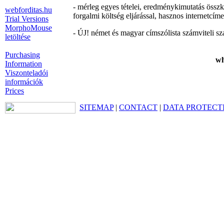
- mérleg egyes tételei, eredménykimutatás összkö
webforditas.hu
forgalmi költség eljárással, hasznos internetcím
Trial Versions
MorphoMouse
- ÚJ! német és magyar címszólista számviteli sza
letöltése
Purchasing
wh
Information
Viszonteladói
információk
Prices
SITEMAP
|
CONTACT
|
DATA PROTECT