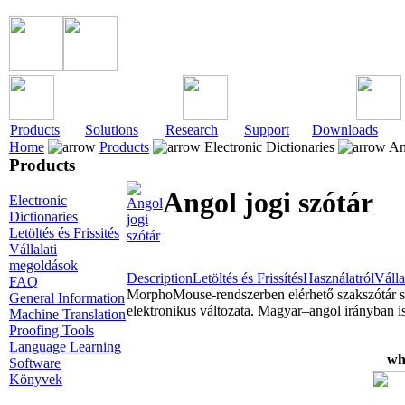
Products
Solutions
Research
Support
Downloads
Home
Products
Electronic Dictionaries
Ang
Products
Angol jogi szótár
Electronic
Dictionaries
Letöltés és Frissités
Vállalati
megoldások
Description
Letöltés és Frissítés
Használatról
Válla
FAQ
MorphoMouse-rendszerben elérhető szakszótár sz
General Information
elektronikus változata. Magyar–angol irányban i
Machine Translation
Proofing Tools
Language Learning
wh
Software
Könyvek