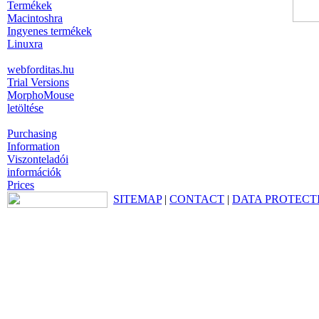
Termékek
Macintoshra
Ingyenes termékek
Linuxra
webforditas.hu
Trial Versions
MorphoMouse
letöltése
Purchasing
Information
Viszonteladói
információk
Prices
SITEMAP
|
CONTACT
|
DATA PROTECT