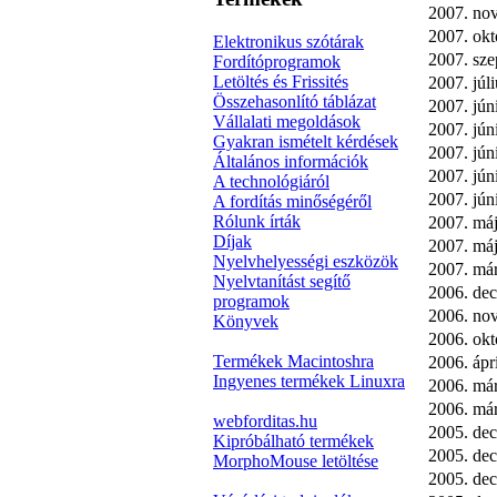
2007. no
2007. okt
Elektronikus szótárak
2007. sze
Fordítóprogramok
Letöltés és Frissités
2007. júli
Összehasonlító táblázat
2007. jún
Vállalati megoldások
2007. jún
Gyakran ismételt kérdések
2007. jún
Általános információk
2007. jún
A technológiáról
2007. jún
A fordítás minőségéről
Rólunk írták
2007. máj
Díjak
2007. máj
Nyelvhelyességi eszközök
2007. már
Nyelvtanítást segítő
2006. dec
programok
2006. no
Könyvek
2006. okt
Termékek Macintoshra
2006. ápri
Ingyenes termékek Linuxra
2006. már
2006. már
webforditas.hu
2005. de
Kipróbálható termékek
2005. de
MorphoMouse letöltése
2005. dec