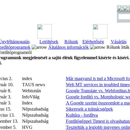
Ügyféltámogatás
Letöltések
Rólunk
Elérhetőség
Vásárlás
ordítóprogramok
Általános információk
Rólunk írták
fordítóprogramról
ogramunk megjelenését a sajtó élénk figyelemmel kísérte és kíséri
.
cius 2.
index
Már magyarul is tud a Microsoft fo
ruár 10.
TAUS news
Web MT services in troubled times
ruár 8.
Webisztán
Google Translate vs. Webforditas
ruár 3.
InfoVilág
Google fordító vs. Morphologic we
ruár 3.
Index
A Google szerint összeomlott a m
us 15.
Népszabadság
Sikeresek a tolmácsgépek
cius 13.
Népszabadság
Kultúra - fordítva
cember 13.
Népszabadság
Fordítógéppel Timest is olvashatu
vember 5.
HVG
Teszteltük a legjobb ingyenes onli