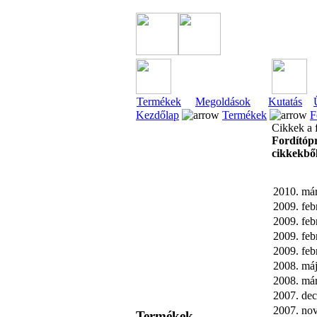
Termékek
Megoldások
Kutatás
Kezdőlap
Termékek
F
Cikkek a 
Fordítópr
cikkekből
2010. már
2009. feb
2009. feb
2009. feb
2009. feb
2008. máj
2008. már
2007. de
2007. no
Termékek