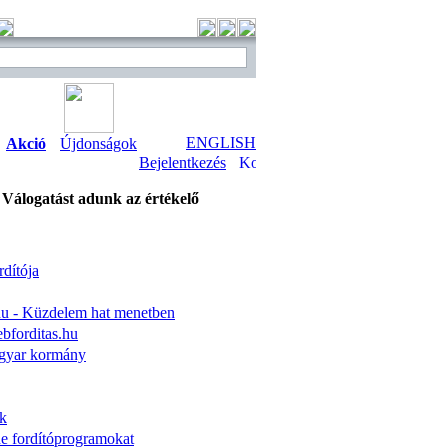
ENGLISH
Akció
Újdonságok
Bejelentkezés
. Válogatást adunk az értékelő
rdítója
.hu - Küzdelem hat menetben
bforditas.hu
agyar kormány
nk
ne fordítóprogramokat