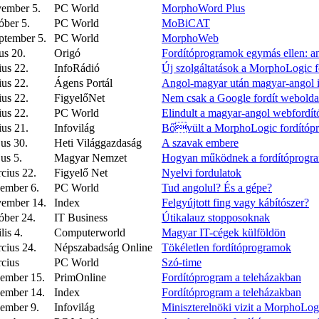
vember 5.
PC World
MorphoWord Plus
óber 5.
PC World
MoBiCAT
ptember 5.
PC World
MorphoWeb
us 20.
Origó
Fordítóprogramok egymás ellen: a
ius 22.
InfoRádió
Új szolgáltatások a MorphoLogic 
ius 22.
Ágens Portál
Angol-magyar után magyar-angol 
ius 22.
FigyelőNet
Nem csak a Google fordít webolda
ius 22.
PC World
Elindult a magyar-angol webfordít
ius 21.
Infovilág
Bővült a MorphoLogic fordítópr
us 30.
Heti Világgazdaság
A szavak embere
us 5.
Magyar Nemzet
Hogyan működnek a fordítóprogr
cius 22.
Figyelő Net
Nyelvi fordulatok
ember 6.
PC World
Tud angolul? És a gépe?
vember 14.
Index
Felgyújtott fing vagy kábítószer?
óber 24.
IT Business
Útikalauz stopposoknak
lis 4.
Computerworld
Magyar IT-cégek külföldön
cius 24.
Népszabadság Online
Tökéletlen fordítóprogramok
cius
PC World
Szó-time
cember 15.
PrimOnline
Fordítóprogram a teleházakban
cember 14.
Index
Fordítóprogram a teleházakban
ember 9.
Infovilág
Miniszterelnöki vizit a MorphoLog