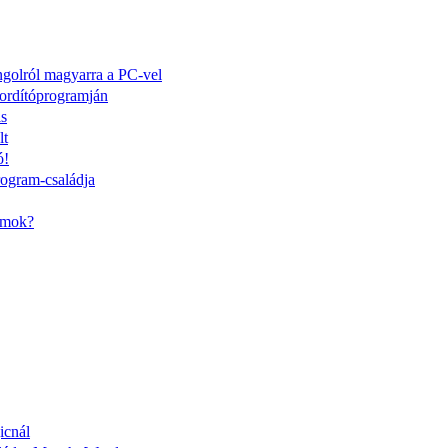
ngolról magyarra a PC-vel
fordítóprogramján
is
lt
ó!
ogram-családja
amok?
icnál