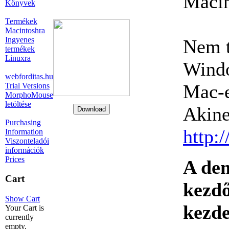
Macin
Könyvek
Termékek
Macintoshra
Ingyenes
Nem t
termékek
Linuxra
Windo
webforditas.hu
Mac-e
Trial Versions
MorphoMouse
letöltése
Akine
Purchasing
http:
Information
Viszonteladói
információk
Prices
A dem
Cart
kezdő
Show Cart
kezde
Your Cart is
currently
empty.