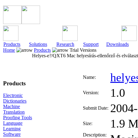
Products
Solutions
Research
Support
Downloads
Home
Products
Trial Versions
Helyes-e?/QXT6 Mac helyesírás-ellenőrző és elválas
helye
Name:
Products
1.0
Version:
Electronic
Dictionaries
2004-
Machine
Submit Date:
Translation
Proofing Tools
1.9 
Language
Size:
Learning
Software
Description: