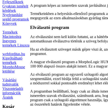
Fejlesztőknek
A program képes az ismeretlen szavak javításához j
Gyakran ismételt
kérdések
Termékeinkben a helyesírás-ellenőrző programok a
Nyelvtanítást
megegyezik az ezen alkalmazásokban gyárilag támo
segítő programok
Könyvek
Elválasztó program
Termékek
Macintoshra
Az elválasztást nem kell külön futtatni, az a hátt
Ingyenes
automatikusan elválasztva történik a szöveg befolya
termékek Linuxra
Ha az elválasztott szöveget másik gépre viszi át, az
programot.
webforditas.hu
Kipróbálható
A magyar elválasztó program a MorphoLogic HUMor
termékek
100 000 alapszó összes alakját ismeri. Ez a magyar 
MorphoMouse
letöltése
Az elválasztó program az egyszerű szótagoló algorit
szegmentálást, ezzel bírálja felül a szótagolási sza
Vásárlási
a módszerrel sokkal pontosabb eredményt lehet elérn
tudnivalók
Viszonteladói
A programban beállítható, hogy csak az általa isme
információk
ismeretlen szavak elválasztást, számítsunk arra, ho
Áraink
program csak a szótagoló algoritmust használja, íg
az összetételi határok figyelembe vétele.
Kosár