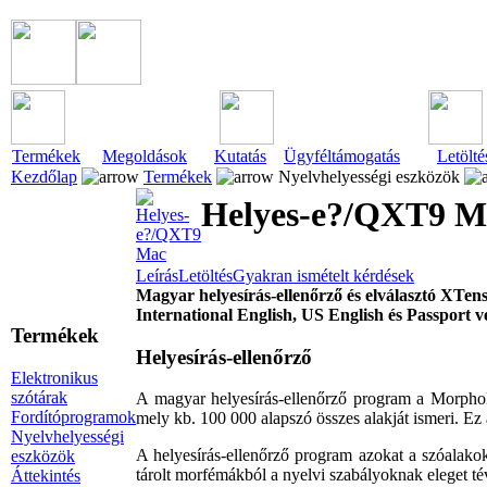
Termékek
Megoldások
Kutatás
Ügyféltámogatás
Letölté
Kezdőlap
Termékek
Nyelvhelyességi eszközök
Helyes-e?/QXT9 M
Leírás
Letöltés
Gyakran ismételt kérdések
Magyar helyesírás-ellenőrző és elválasztó XTe
International English, US English és Passport 
Termékek
Helyesírás-ellenőrző
Elektronikus
szótárak
A magyar helyesírás-ellenőrző program a Morpho
Fordítóprogramok
mely kb. 100 000 alapszó összes alakját ismeri. Ez 
Nyelvhelyességi
A helyesírás-ellenőrző program azokat a szóalako
eszközök
tárolt morfémákból a nyelvi szabályoknak eleget té
Áttekintés