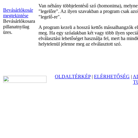
Van néhány többjelentésű szó (homonima), melynek 
Bevásárlókosár
"legelőre". Az ilyen szavakban a program csak azoko
megtekintése
"legelő-re".
Bevásárlókosara
pillanatnyilag
A program kezeli a hosszú kettős mássalhangzók elvá
üres.
meg. Ha egy szóalakban két vagy több ilyen speciáli
elválasztási lehetőséget használja fel, mert ha mi
helytelenül jelenne meg az elválasztott szó.
OLDALTÉRKÉP
|
ELÉRHETŐSÉG
|
A
T