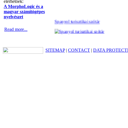
elérhetőek:
A MorphoLogic és a
magyar számítógépes
nyelvészet
Spanyol turisztikai szótár
Read more...
SITEMAP
|
CONTACT
|
DATA PROTECT
Olasz turisztikai szótár
Spanyol gasztronómiai
szótár