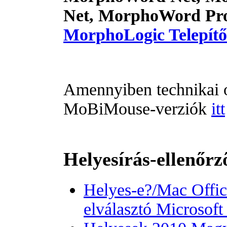
Net, MorphoWord Pr
MorphoLogic Telepítő 
Amennyiben technikai o
MoBiMouse-verziók
itt
Helyesírás-ellenőr
Helyes-e?/Mac Offic
elválasztó Microsof