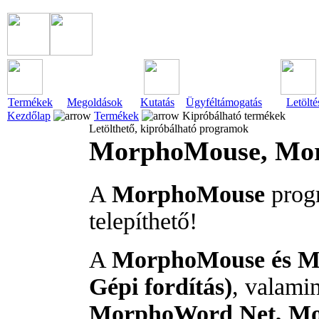
Termékek
Megoldások
Kutatás
Ügyféltámogatás
Letölté
Kezdőlap
Termékek
Kipróbálható termékek
Letölthető, kipróbálható programok
MorphoMouse, Mo
A
MorphoMouse
prog
telepíthető!
A
MorphoMouse és Mod
Gépi fordítás)
, valami
MorphoWord Net, Mo