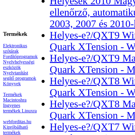
Helyesek 2010 Magya
ellenőrző, automatik
2003, 2007 és 2010-
Helyes-e?/QXT9 Win 
Termékek
Quark XTension - 
Elektronikus
szótárak
Helyes-e?/QXT9 Mac 
Fordítóprogramok
Nyelvhelyességi
Quark XTension - M
eszközök
Nyelvtanítást
Helyes-e?/QXT8 Win 
segítő programok
Könyvek
Quark XTension - 
Termékek
Macintoshra
Helyes-e?/QXT8 Mac 
Ingyenes
termékek Linuxra
Quark XTension - M
webforditas.hu
Helyes-e?/QXT7 Win 
Kipróbálható
termékek