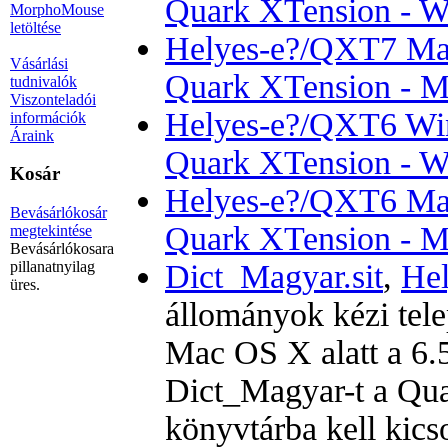
Quark XTension - 
MorphoMouse
letöltése
Helyes-e?/QXT7 Mac 
Vásárlási
Quark XTension - M
tudnivalók
Viszonteladói
Helyes-e?/QXT6 Win 
információk
Áraink
Quark XTension - 
Kosár
Helyes-e?/QXT6 Mac 
Bevásárlókosár
Quark XTension - M
megtekintése
Bevásárlókosara
Dict_Magyar.sit
,
Hel
pillanatnyilag
üres.
állományok kézi tele
Mac OS X alatt a 6.5
Dict_Magyar-t a Qua
könyvtárba kell kics