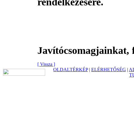
rendelkezésére.
Javítócsomagjainkat, f
[ Vissza ]
OLDALTÉRKÉP
|
ELÉRHETŐSÉG
|
A
T