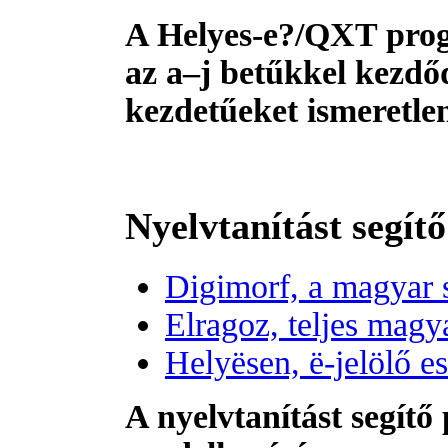
A Helyes-e?/QXT prog
az a–j betűkkel kezdőd
kezdetűeket ismeretlenk
Nyelvtanítást segí
Digimorf, a magyar 
Elragoz, teljes magy
Helyësen, ë-jelölő e
A nyelvtanítást segít