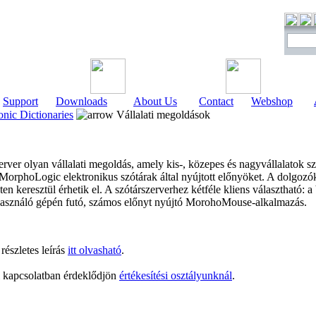
Support
Downloads
About Us
Contact
Webshop
onic Dictionaries
Vállalati megoldások
ver olyan vállalati megoldás, amely kis-, közepes és nagyvállalatok s
orphoLogic elektronikus szótárak által nyújtott előnyöket. A dolgozók a 
ten keresztül érhetik el. A szótárszerverhez kétféle kliens választható:
használó gépén futó, számos előnyt nyújtó MorohoMouse-alkalmazás.
részletes leírás
itt olvasható
.
l kapcsolatban érdeklődjön
értékesítési osztályunknál
.