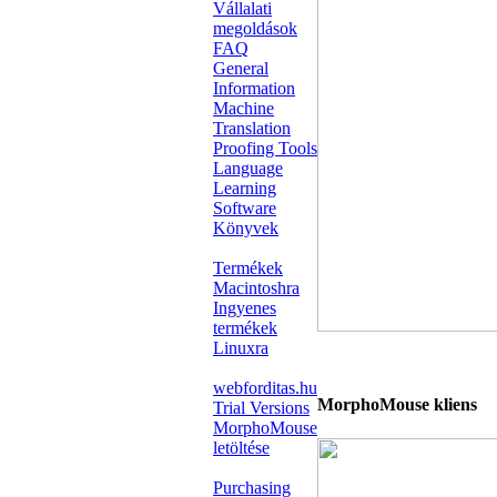
Vállalati
megoldások
FAQ
General
Information
Machine
Translation
Proofing Tools
Language
Learning
Software
Könyvek
Termékek
Macintoshra
Ingyenes
termékek
Linuxra
webforditas.hu
MorphoMouse kliens
Trial Versions
MorphoMouse
letöltése
Purchasing