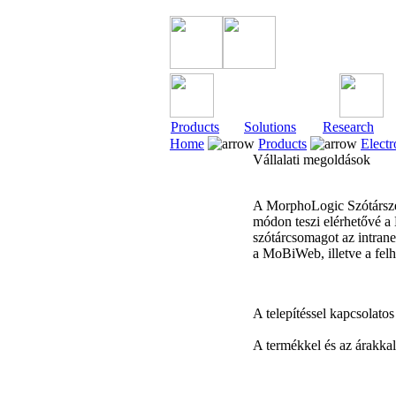
Products
Solutions
Research
Home
Products
Electr
Vállalati megoldások
A MorphoLogic Szótárszer
módon teszi elérhetővé a M
szótárcsomagot az intrane
a MoBiWeb, illetve a fel
A telepítéssel kapcsolatos 
A termékkel és az árakka