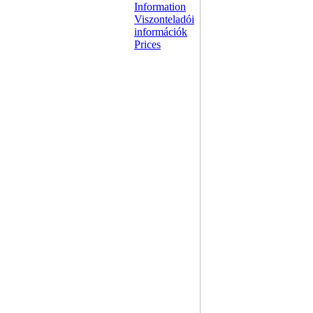
Information
Viszonteladói
információk
Prices