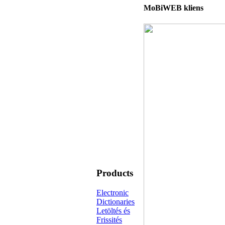
MoBiWEB kliens
Products
Electronic
Dictionaries
Letöltés és
Frissités