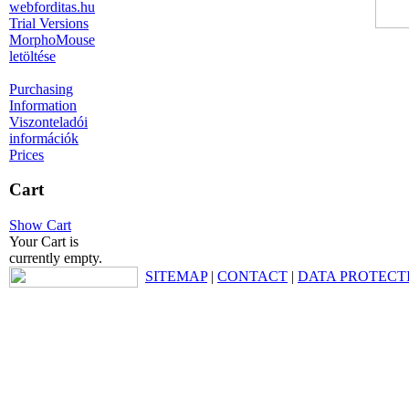
webforditas.hu
Trial Versions
MorphoMouse
letöltése
Purchasing
Information
Viszonteladói
információk
Prices
Cart
Show Cart
Your Cart is
currently empty.
SITEMAP
|
CONTACT
|
DATA PROTECT