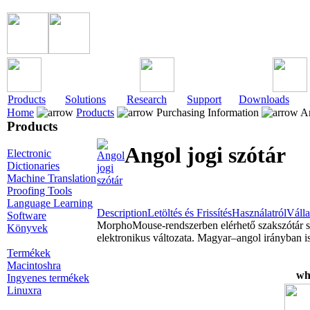
Products
Solutions
Research
Support
Downloads
Home
Products
Purchasing Information
An
Products
Angol jogi szótár
Electronic
Dictionaries
Machine Translation
Proofing Tools
Language Learning
Description
Letöltés és Frissítés
Használatról
Válla
Software
MorphoMouse-rendszerben elérhető szakszótár sz
Könyvek
elektronikus változata. Magyar–angol irányban i
Termékek
Macintoshra
wh
Ingyenes termékek
Linuxra