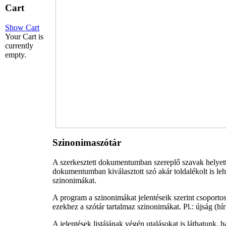
Cart
Show Cart
Your Cart is
currently
empty.
Szinonimaszótár
A szerkesztett dokumentumban szereplő szavak helyett
dokumentumban kiválasztott szó akár toldalékolt is leh
szinonimákat.
A program a szinonimákat jelentéseik szerint csoportosí
ezekhez a szótár tartalmaz szinonimákat. Pl.: újság (hír)
A jelentések listájának végén utalásokat is láthatunk, h