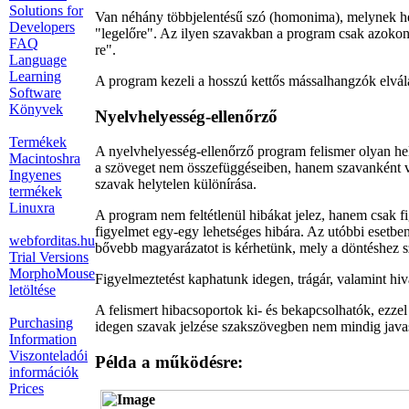
Solutions for
Van néhány többjelentésű szó (homonima), melynek hel
Developers
"legelőre". Az ilyen szavakban a program csak azokon a 
FAQ
re".
Language
Learning
A program kezeli a hosszú kettős mássalhangzók elválas
Software
Könyvek
Nyelvhelyesség-ellenőrző
Termékek
A nyelvhelyesség-ellenőrző program felismer olyan he
Macintoshra
a szöveget nem összefüggéseiben, hanem szavanként viz
Ingyenes
szavak helytelen különírása.
termékek
Linuxra
A program nem feltétlenül hibákat jelez, hanem csak fi
figyelmet egy-egy lehetséges hibára. Az utóbbi esetbe
webforditas.hu
bővebb magyarázatot is kérhetünk, mely a döntéshez s
Trial Versions
MorphoMouse
Figyelmeztetést kaphatunk idegen, trágár, valamint hi
letöltése
A felismert hibacsoportok ki- és bekapcsolhatók, ezz
Purchasing
idegen szavak jelzése szakszövegben nem mindig javas
Information
Viszonteladói
Példa a működésre:
információk
Prices