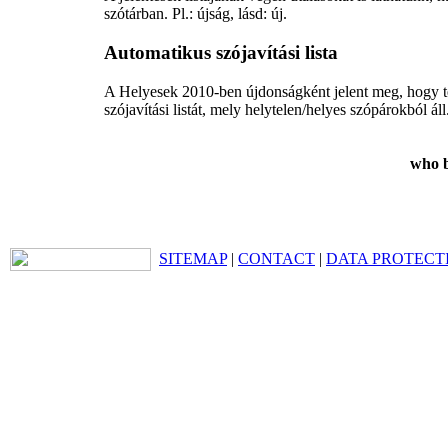
szótárban. Pl.: újság, lásd: új.
Automatikus szójavítási lista
A Helyesek 2
010-ben
újdonságként jelent meg, hogy te
szójavítási listát, mely helytelen/helyes szópárokból áll
who b
SITEMAP
|
CONTACT
|
DATA PROTECT