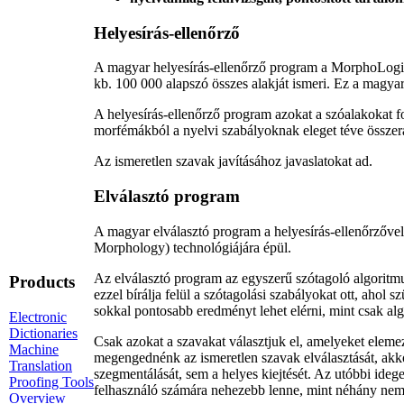
Helyesírás-ellenőrző
A magyar helyesírás-ellenőrző program a MorphoLogi
kb. 100 000 alapszó összes alakját ismeri. Ez a magyar
A helyesírás-ellenőrző program azokat a szóalakokat f
morfémákból a nyelvi szabályoknak eleget téve összer
Az ismeretlen szavak javításához javaslatokat ad.
Elválasztó program
A magyar elválasztó program a helyesírás-ellenőrző
Morphology) technológiájára épül.
Az elválasztó program az egyszerű szótagoló algoritmus 
Products
ezzel bírálja felül a szótagolási szabályokat ott, ahol 
sokkal pontosabb eredményt lehet elérni, mint csak algo
Electronic
Dictionaries
Csak azokat a szavakat választjuk el, amelyeket elemez
Machine
megengednénk az ismeretlen szavak elválasztását, akk
Translation
szegmentálását, sem a helyes kiejtését. Az utóbbi ideg
Proofing Tools
felhasználó számára nehezebb lenne, mint néhány nem e
Overview