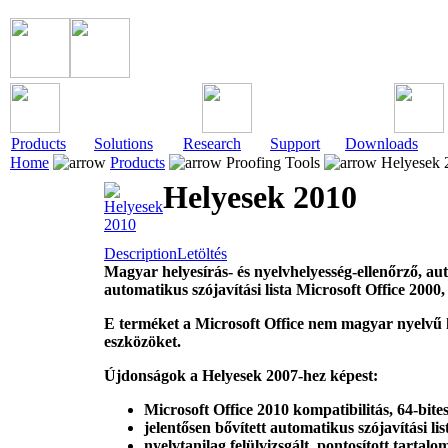
Products
Solutions
Research
Support
Downloads
Home
Products
Proofing Tools
Helyesek 
Helyesek 2010
Description
Letöltés
Magyar helyesírás- és nyelvhelyesség-ellenőrző, au
automatikus szójavítási lista Microsoft Office 2
000,
E terméket a Microsoft Office nem magyar nyelvű 
eszközöket.
Újdonságok a Helyesek 2007-hez képest:
Microsoft Office 2
010 kompatibilit
ás, 64-bite
jelentősen bővített automatikus szójavítási lis
nyelvtanilag felülvizsgált, pontosított tartalo