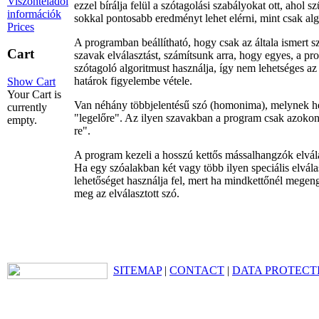
Viszonteladói
ezzel bírálja felül a szótagolási szabályokat ott, ahol 
információk
sokkal pontosabb eredményt lehet elérni, mint csak algo
Prices
A programban beállítható, hogy csak az általa ismert s
Cart
szavak elválasztást, számítsunk arra, hogy egyes, a pr
szótagoló algoritmust használja, így nem lehetséges az 
határok figyelembe vétele.
Show Cart
Your Cart is
Van néhány többjelentésű szó (homonima), melynek hel
currently
"legelőre". Az ilyen szavakban a program csak azokon a 
empty.
re".
A program kezeli a hosszú kettős mássalhangzók elválas
Ha egy szóalakban két vagy több ilyen speciális elválas
lehetőséget használja fel, mert ha mindkettőnél megeng
meg az elválasztott szó.
SITEMAP
|
CONTACT
|
DATA PROTECT