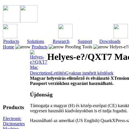
Products
Solutions
Research
Support
Downloads
Home
Products
Proofing Tools
Helyes-e
Helyes-e?/QXT7 Ma
Description
Letöltés
Gyakran ismételt kérdések
Magyar helyesírás-ellenőrző és elválasztó XTensio
Passport verziókhoz egyaránt használható.
Újdonság
Támogatja a magyar (H) és közép-európai (CE) karakte
Products
vegyesen használó kiadványokban is el tudja fogadni.
Electronic
Használható az amerikai (US English) QuarkXPress-sze
Dictionaries
Machine