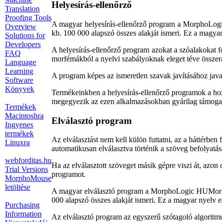
Helyesírás-ellenőrző
Translation
Proofing Tools
A magyar helyesírás-ellenőrző program a MorphoLogi
Overview
kb. 100 000 alapszó összes alakját ismeri. Ez a magyar
Solutions for
Developers
A helyesírás-ellenőrző program azokat a szóalakokat 
FAQ
morfémákból a nyelvi szabályoknak eleget téve összer
Language
Learning
A program képes az ismeretlen szavak javításához java
Software
Könyvek
Termékeinkben a helyesírás-ellenőrző programok a ho
megegyezik az ezen alkalmazásokban gyárilag támogato
Termékek
Macintoshra
Elválasztó program
Ingyenes
termékek
Az elválasztást nem kell külön futtatni, az a háttérbe
Linuxra
automatikusan elválasztva történik a szöveg befolyatás
webforditas.hu
Ha az elválasztott szöveget másik gépre viszi át, azon c
Trial Versions
programot.
MorphoMouse
letöltése
A magyar elválasztó program a MorphoLogic HUMor (H
000 alapszó összes alakját ismeri. Ez a magyar nyelv es
Purchasing
Information
Az elválasztó program az egyszerű szótagoló algoritmus 