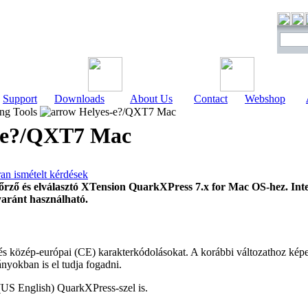
Support
Downloads
About Us
Contact
Webshop
ng Tools
Helyes-e?/QXT7 Mac
-e?/QXT7 Mac
an ismételt kérdések
őrző és elválasztó XTension QuarkXPress 7.x for Mac OS-hez. Inte
yaránt használható.
s közép-európai (CE) karakterkódolásokat. A korábbi változathoz képes
nyokban is el tudja fogadni.
(US English) QuarkXPress-szel is.