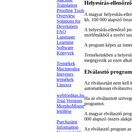
Helyesírás-ellenőrző
Translation
Proofing Tools
A magyar helyesírás-ell
Overview
kb. 100 000 alapszó össze
Solutions for
Developers
A helyesírás-ellenőrző p
FAQ
morfémákból a nyelvi sza
Language
Learning
A program képes az ismere
Software
Könyvek
Termékeinkben a helyesír
megegyezik az ezen alkal
Termékek
Macintoshra
Elválasztó program
Ingyenes
termékek
Az elválasztást nem kell 
Linuxra
automatikusan elválasztva
webforditas.hu
Ha az elválasztott szövege
Trial Versions
programot.
MorphoMouse
letöltése
A magyar elválasztó pro
000 alapszó összes alakjá
Purchasing
Information
Az elválasztó program az 