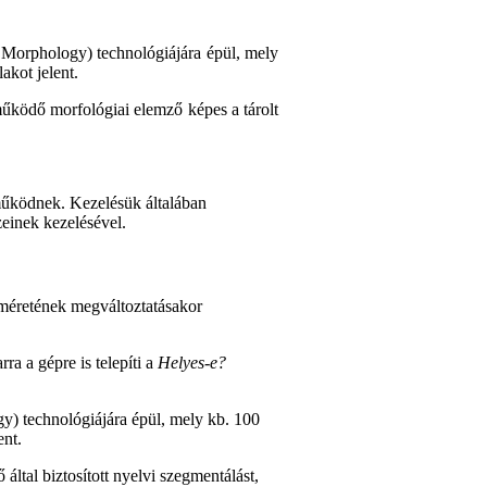
Morphology) technológiájára épül, mely
akot jelent.
működő morfológiai elemző képes a tárolt
működnek. Kezelésük általában
einek kezelésével.
k méretének megváltoztatásakor
ra a gépre is telepíti a
Helyes-e?
 technológiájára épül, mely kb. 100
ent.
által biztosított nyelvi szegmentálást,