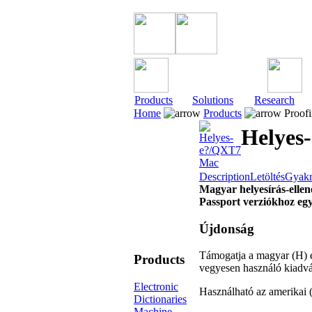
Products
Solutions
Research
Home
Products
Proofi
Helyes
Description
Letöltés
Gyakr
Magyar helyesírás-ellen
Passport verziókhoz eg
Újdonság
Támogatja a magyar (H) é
Products
vegyesen használó kiadvá
Electronic
Használható az amerikai 
Dictionaries
Machine