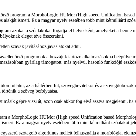
enőrző program a MorphoLogic HUMor (High speed Unification based 
s alakját ismeri. Ez a magyar nyelv esetében több mint kétmilliárd szóal
rogram azokat a szóalakokat fogadja el helyesként, amelyeket a benne 
bályoknak eleget téve összerakni.
tlen szavak javításához javaslatokat adni.
ás-ellenőrző programok a hozzájuk tartozó alkalmazásokba beépülve 
mazásokban gyárilag támogatott, más nyelvű, hasonló funkciójú eszköz
külön futtatni, az a háttérben fut, szövegbevitelkor és a szövegdobozo
 történik a szöveg befolyatása.
t másik gépre viszi át, azon csak akkor fog elválasztva megjelenni, ha ar
gram a MorphoLogic HUMor (High speed Unification based Morphology)
t ismeri. Ez a magyar nyelv esetében több mint kétmilliárd szóalakot jel
egyszerű szótagoló algoritmus mellett felhasználja a morfológiai elemző 