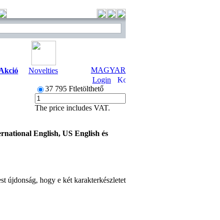
MAGYAR
Akció
Novelties
Login
37 795 Ft
letölthető
The price includes VAT.
rnational English, US English és
t újdonság, hogy e két karakterkészletet