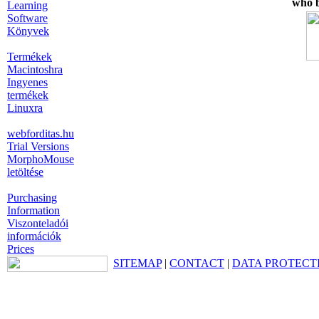
who b
Learning
Software
Könyvek
Termékek
Macintoshra
Ingyenes
termékek
Linuxra
webforditas.hu
Trial Versions
MorphoMouse
letöltése
Purchasing
Information
Viszonteladói
információk
Prices
SITEMAP
|
CONTACT
|
DATA PROTECT