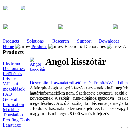
Products
Solutions
Research
Support
Downloads
Home
Products
Electronic Dictionaries
Ang
Products
Angol kisszótár
Electronic
Dictionaries
Letöltés és
Frissités
Description
Használatról
Letöltés és Frissítés
Vállalati 
Vállalati
A MorphoLogic angol kisszótár azoknak kínál megfelelő
megoldások
háttérinformációkra nem. Szerkezete egyszerű, segíti a 
FAQ
következnek. A szótár - funkciójához igazodva - csak 
General
megértéséhez. A szótár szófaji bontásban adja meg a k
Information
a földrajzi használat eltéréseire, jelölve, ha a szó vagy
Machine
magyarul is mintegy 28 000 szó és kifejezés.
Translation
Proofing Tools
Language