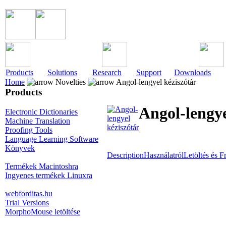
Products
Solutions
Research
Support
Downloads
Home
Novelties
Angol-lengyel kéziszótár
Products
Angol-lengye
Electronic Dictionaries
Machine Translation
Proofing Tools
Language Learning Software
Könyvek
Description
Használatról
Letöltés és Fr
Termékek Macintoshra
Ingyenes termékek Linuxra
webforditas.hu
Trial Versions
MorphoMouse letöltése