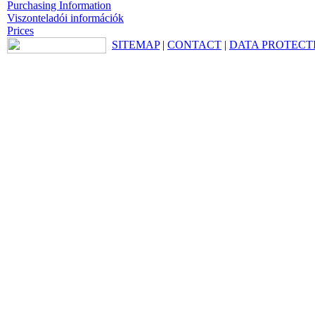
Purchasing Information
Viszonteladói információk
Prices
SITEMAP
|
CONTACT
|
DATA PROTECT