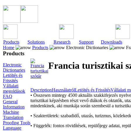
Products
Solutions
Research
Support
Downloads
Home
Products
Electronic Dictionaries
Fra
Products
Francia turisztikai s
Electronic
Dictionaries
Letöltés és
Frissités
Vállalati
Description
Használatról
Letöltés és Frissítés
Vállalati 
megoldások
• Összesen mintegy 4500 aktuális szakkifejezés nyelve
FAQ
turisztikai képzésben részt vevő diákok és oktatók, utaz
General
mindenkinek, aki munkája során szembesül a turisztik
Information
Machine
• Szakterületek: szabadidő, utazás, turizmus, közlekedés
Translation
Proofing Tools
• Függelék: fontos rövidítések, repülőjegy adatai, repül
Language