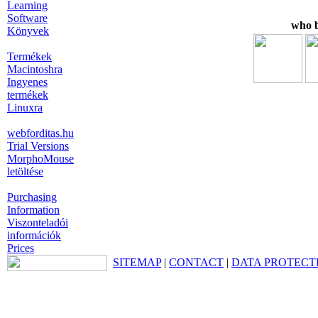
Learning
Software
who b
Könyvek
Termékek
Macintoshra
Ingyenes
termékek
Linuxra
webforditas.hu
Trial Versions
MorphoMouse
letöltése
Purchasing
Information
Viszonteladói
információk
Prices
SITEMAP
|
CONTACT
|
DATA PROTECT