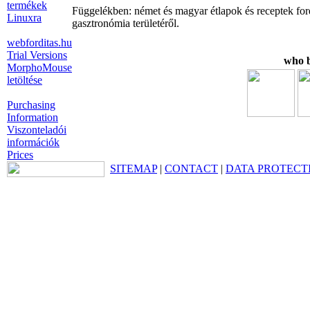
termékek
Függelékben: német és magyar étlapok és receptek ford
Linuxra
gasztronómia területéről.
webforditas.hu
Trial Versions
who b
MorphoMouse
letöltése
Purchasing
Information
Viszonteladói
információk
Prices
SITEMAP
|
CONTACT
|
DATA PROTECT