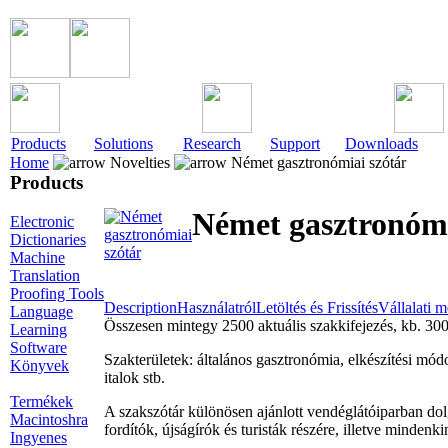
Products
Solutions
Research
Support
Downloads
Home
Novelties
Német gasztronómiai szótár
Products
Német gasztronómi
Electronic
Dictionaries
Machine
Translation
Proofing Tools
Description
Használatról
Letöltés és Frissítés
Vállalati 
Language
Összesen mintegy 2500 aktuális szakkifejezés, kb. 300
Learning
Software
Szakterületek: általános gasztronómia, elkészítési módo
Könyvek
italok stb.
Termékek
A szakszótár különösen ajánlott vendéglátóiparban do
Macintoshra
fordítók, újságírók és turisták részére, illetve minde
Ingyenes