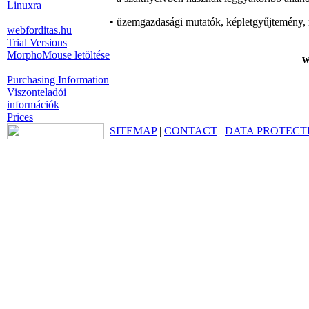
Linuxra
• üzemgazdasági mutatók, képletgyűjtemény, 
webforditas.hu
Trial Versions
MorphoMouse letöltése
w
Purchasing Information
Viszonteladói
információk
Prices
SITEMAP
|
CONTACT
|
DATA PROTECT