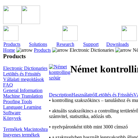
Products
Solutions
Research
Support
Downloads
Home
Products
Electronic Dictionaries
Ném
Products
Német kontrolli
Electronic Dictionaries
Letöltés és Frissités
Vállalati megoldások
FAQ
General Information
Description
Használatról
Letöltés és Frissítés
Vá
Machine Translation
• kontrolling szakszókincs – tanuláshoz és 
Proofing Tools
Language Learning
• aktuális szakszókincs a controlling terület
Software
számvitel, statisztika, adózás stb.
Könyvek
• nyelvpáronként több mint 3000 címszó
Termékek Macintoshra
Ingyenes termékek
• a szaknyelvben használt leggyakoribb állan