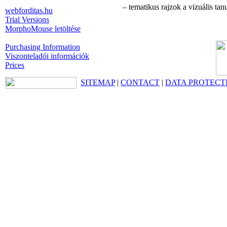
– tematikus rajzok a vizuális tan
webforditas.hu
Trial Versions
MorphoMouse letöltése
Purchasing Information
Viszonteladói információk
Prices
SITEMAP
|
CONTACT
|
DATA PROTECT