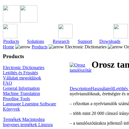
Products
Solutions
Research
Support
Downloads
Home
Products
Electronic Dictionaries
Oro
Products
Orosz tan
Electronic Dictionaries
Letöltés és Frissités
Vállalati megoldások
FAQ
General Information
Description
Használatról
Letöltés 
Machine Translation
nyelvtanulóknak, érettségire és
Proofing Tools
– célzottan a nyelvtanulók számár
Language Learning Software
Könyvek
– több mint 20 000 címszó irán
Termékek Macintoshra
– a tanulószótárakra jellemző in
Ingyenes termékek Linuxra