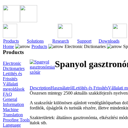
Products
Solutions
Research
Support
Downloads
Home
Products
Electronic Dictionaries
Spa
Products
Spanyol gasztronó
Electronic
Dictionaries
Letöltés és
Frissités
Vállalati
Description
Használatról
Letöltés és Frissítés
Vállalati 
megoldások
Összesen mintegy 2500 aktuális szakkifejezés nyelvenk
FAQ
General
A szakszótár különösen ajánlott vendéglátóiparban do
Information
fordítók, újságírók és turisták részére, illetve minde
Machine
Translation
Szakterületek: általános gasztronómia, elkészítési módo
Proofing Tools
italok stb.
Language