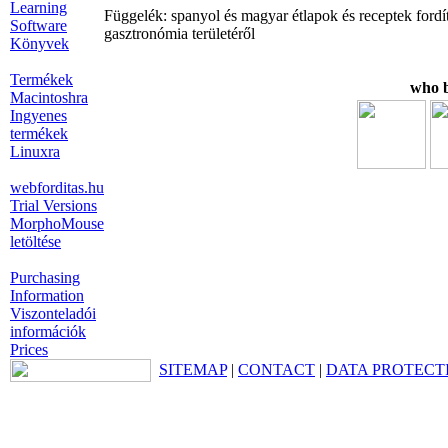
Learning
Függelék: spanyol és magyar étlapok és receptek fordí
Software
gasztronómia területéről
Könyvek
Termékek
who b
Macintoshra
Ingyenes
termékek
Linuxra
webforditas.hu
Trial Versions
MorphoMouse
letöltése
Purchasing
Information
Viszonteladói
információk
Prices
SITEMAP
|
CONTACT
|
DATA PROTECT