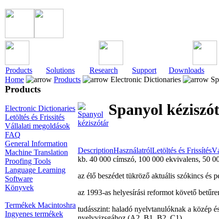
Products
Solutions
Research
Support
Downloads
Home
Products
Electronic Dictionaries
Spa
Products
Spanyol kéziszó
Electronic Dictionaries
Letöltés és Frissités
Vállalati megoldások
FAQ
General Information
Description
Használatról
Letöltés és Frissítés
Vá
Machine Translation
kb. 40 000 címszó, 100 000 ekvivalens, 50 00
Proofing Tools
Language Learning
az élő beszédet tükröző aktuális szókincs és 
Software
Könyvek
az 1993-as helyesírási reformot követő betűr
Termékek Macintoshra
tudásszint: haladó nyelvtanulóknak a közép és
Ingyenes termékek
nyelvvizsgához (A2, B1, B2, C1)