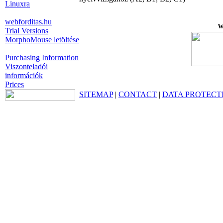
Linuxra
webforditas.hu
w
Trial Versions
MorphoMouse letöltése
Purchasing Information
Viszonteladói
információk
Prices
SITEMAP
|
CONTACT
|
DATA PROTECT