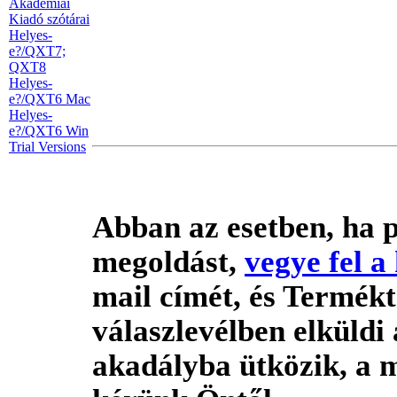
Akadémiai
Kiadó szótárai
Helyes-
e?/QXT7;
QXT8
Helyes-
e?/QXT6 Mac
Helyes-
e?/QXT6 Win
Trial Versions
Abban az esetben, ha 
megoldást,
vegye fel a
mail címét, és Termék
válaszlevélben elküldi
akadályba ütközik, a 