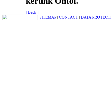
kérünk Öntől.
[ Back ]
SITEMAP
|
CONTACT
|
DATA PROTECT