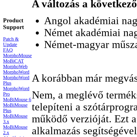
A változás a következő
Angol akadémiai nag
Product
Support
Német akadémiai nag
Patch &
Német-magyar műsza
Update
FAQ
MorphoMouse
MoBiCAT
MorphoWeb
MorphoWord
A korábban már megvásár
MorphoWord
Plus
MorphoWord
Nem, a meglévő terméks
Pro
MoBiMouse 6
telepíteni a szótárprog
MoBiMouse
Plus
működő verzióját. Ezt 
MoBiMouse
3.x
MoBiMouse
alkalmazás segítségével 
2.x