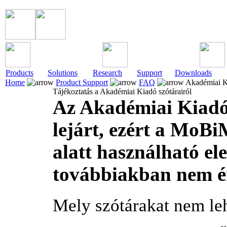
Products
Solutions
Research
Support
Downloads
Home
Product Support
FAQ
Akadémiai Ki
Tájékoztatás a Akadémiai Kiadó szótárairól
Az Akadémiai Kiadó
lejárt, ezért a MoB
alatt használható el
továbbiakban nem ér
Mely szótárakat nem le