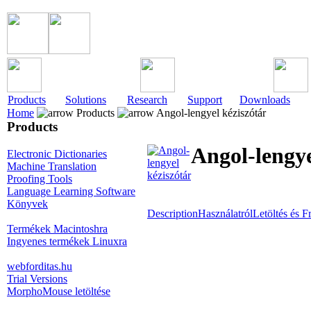
Products
Solutions
Research
Support
Downloads
Home
Products
Angol-lengyel kéziszótár
Products
Angol-lengye
Electronic Dictionaries
Machine Translation
Proofing Tools
Language Learning Software
Könyvek
Description
Használatról
Letöltés és Fr
Termékek Macintoshra
Ingyenes termékek Linuxra
webforditas.hu
Trial Versions
MorphoMouse letöltése