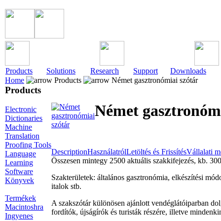
Products
Solutions
Research
Support
Downloads
Home
Products
Német gasztronómiai szótár
Products
Német gasztronómi
Electronic
Dictionaries
Machine
Translation
Proofing Tools
Description
Használatról
Letöltés és Frissítés
Vállalati 
Language
Összesen mintegy 2500 aktuális szakkifejezés, kb. 300
Learning
Software
Szakterületek: általános gasztronómia, elkészítési módo
Könyvek
italok stb.
Termékek
A szakszótár különösen ajánlott vendéglátóiparban do
Macintoshra
fordítók, újságírók és turisták részére, illetve minde
Ingyenes