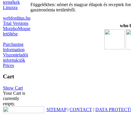
termékek
Függelékben: német és magyar étlapok és receptek ford
Linuxra
gasztronómia területéről.
webforditas.hu
Trial Versions
who b
MorphoMouse
letöltése
Purchasing
Information
Viszonteladói
információk
Prices
Cart
Show Cart
Your Cart is
currently
empty.
SITEMAP
|
CONTACT
|
DATA PROTECT