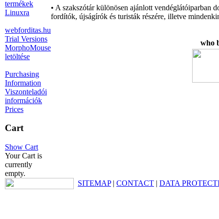
termékek
• A szakszótár különösen ajánlott vendéglátóiparban d
Linuxra
fordítók, újságírók és turisták részére, illetve mind
webforditas.hu
Trial Versions
who b
MorphoMouse
letöltése
Purchasing
Information
Viszonteladói
információk
Prices
Cart
Show Cart
Your Cart is
currently
empty.
SITEMAP
|
CONTACT
|
DATA PROTECT