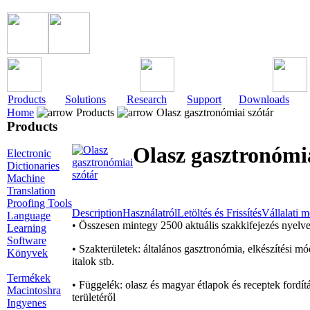
Products
Solutions
Research
Support
Downloads
Home
Products
Olasz gasztronómiai szótár
Products
Olasz gasztronómia
Electronic
Dictionaries
Machine
Translation
Proofing Tools
Description
Használatról
Letöltés és Frissítés
Vállalati 
Language
• Összesen mintegy 2500 aktuális szakkifejezés nyelve
Learning
Software
• Szakterületek: általános gasztronómia, elkészítési mó
Könyvek
italok stb.
Termékek
• Függelék: olasz és magyar étlapok és receptek fordít
Macintoshra
területéről
Ingyenes