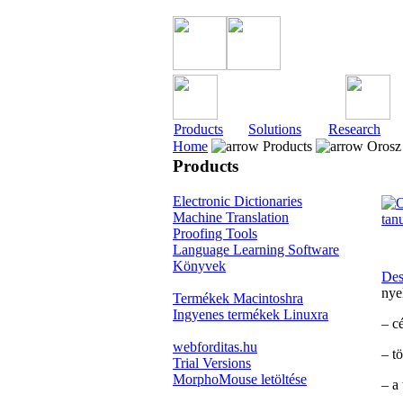
Products
Solutions
Research
Home
Products
Orosz 
Products
Electronic Dictionaries
Machine Translation
Proofing Tools
Language Learning Software
Könyvek
Des
nye
Termékek Macintoshra
Ingyenes termékek Linuxra
– c
webforditas.hu
– t
Trial Versions
MorphoMouse letöltése
– a