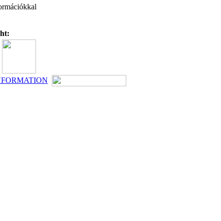
nformációkkal
ht:
NFORMATION