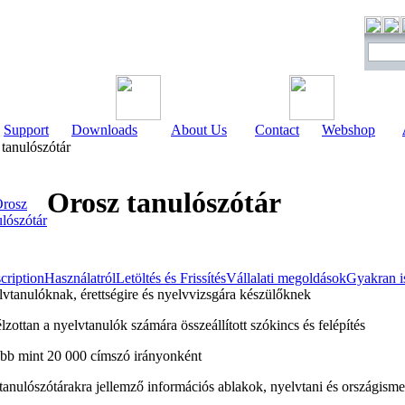
Support
Downloads
About Us
Contact
Webshop
tanulószótár
Orosz tanulószótár
cription
Használatról
Letöltés és Frissítés
Vállalati megoldások
Gyakran i
lvtanulóknak, érettségire és nyelvvizsgára készülőknek
élzottan a nyelvtanulók számára összeállított szókincs és felépítés
öbb mint 20 000 címszó irányonként
 tanulószótárakra jellemző információs ablakok, nyelvtani és országisme