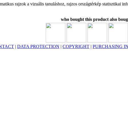
ematikus rajzok a vizuális tanuláshoz, rajzos országtérkép statisztikai i
who bought this product also boug
NTACT
|
DATA PROTECTION
|
COPYRIGHT
|
PURCHASING I