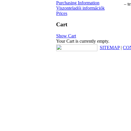
Purchasing Information
– t
Viszonteladói információk
Prices
Cart
Show Cart
Your Cart is currently empty.
SITEMAP
|
CO