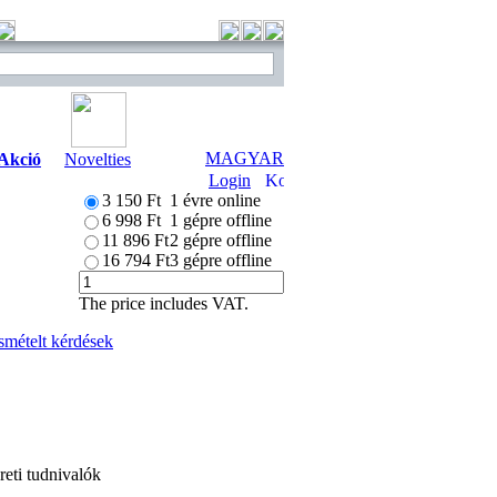
MAGYAR
Akció
Novelties
Login
3 150 Ft
1 évre online
6 998 Ft
1 gépre offline
11 896 Ft
2 gépre offline
16 794 Ft
3 gépre offline
The price includes VAT.
smételt kérdések
reti tudnivalók