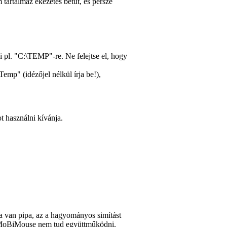
artalmaz ékezetes betűt, és persze
ni pl. "C:\TEMP"-re. Ne felejtse el, hogy
mp" (idézőjel nélkül írja be!),
t használni kívánja.
Ha van pipa, az a hagyományos simítást
a MoBiMouse nem tud együttműködni.