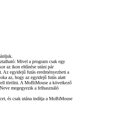
ánljuk.
ztalható: Mivel a program csak egy
or az ikon eltűnése utáni pár
. Az egyidejű futás eredményezheti a
ka az, hogy az egyidejű futás alatt
t kell törölni. A MoBiMouse a következő
ó. Neve megegyezik a felhasználó
cet, és csak utána indítja a MoBiMouse