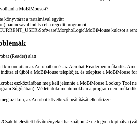
ávolítani a MoBiMouse-t?
e könyvtárat a tartalmával együtt
un
) parancsával indítsa el a
regedit
programot
URRENT_USER\Software\MorphoLogic\MoBiMouse
kulcsot a rend
roblémák
obat (Reader) alatt
 kimondottan az Acrobatban és az Acrobat Readerben működik. Amen
indítsa el újból a MoBiMouse telepítőjét, és telepítse a MoBiMouse for
z Acrobat eszköztárában meg kell jelennie a MoBiMouse
Lookup Tool
nev
program
Súgójában
). Védett dokumentumokban a program nem működik, 
eg az ikon, az Acrobat következő beállítását ellenőrizze:
ns/Csak hitelesített bővítményeket használjon
-> ne legyen kipipálva (vál