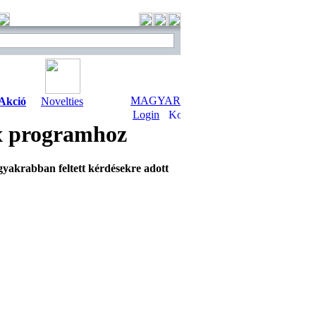
MAGYAR
Akció
Novelties
Login
x programhoz
gyakrabban feltett kérdésekre adott