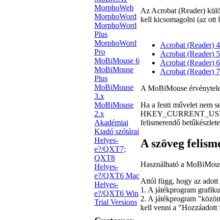
MorphoWeb
Az Acrobat (Reader) külön
MorphoWord
kell kicsomagolni (az ott l
MorphoWord
Plus
MorphoWord
Acrobat (Reader) 4
Pro
Acrobat (Reader) 5
MoBiMouse 6
Acrobat (Reader) 6
MoBiMouse
Acrobat (Reader) 7
Plus
MoBiMouse
A MoBiMouse érvénytelen l
3.x
MoBiMouse
Ha a fenti művelet nem seg
2.x
HKEY_CURRENT_USER\
Akadémiai
felismerendő betűkészlete
Kiadó szótárai
Helyes-
A szöveg felism
e?/QXT7;
QXT8
Használható a MoBiMous
Helyes-
e?/QXT6 Mac
Attól függ, hogy az adott
Helyes-
1. A játékprogram grafik
e?/QXT6 Win
2. A játékprogram "közön
Trial Versions
kell venni a "Hozzáadott 