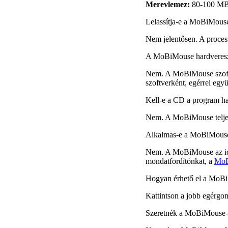
Merevlemez:
80-100 MBy
Lelassítja-e a MoBiMouse
Nem jelentősen. A process
A MoBiMouse hardvereszk
Nem. A MoBiMouse szoftv
szoftverként, egérrel egy
Kell-e a CD a program h
Nem. A MoBiMouse teljes
Alkalmas-e a MoBiMouse 
Nem. A MoBiMouse az idege
mondatfordítónkat, a
Mo
Hogyan érhető el a MoB
Kattintson a jobb egérgo
Szeretnék a MoBiMouse-ba