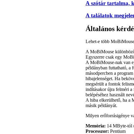
A szótár tartalma, k
A találatok megjelen
Általános kérdé
Lehet-e több MoBiMouse 
A MoBiMouse különböző v
Egyszerre csak egy MoBi
A MoBiMouse-nak van egy 
példányban futtatható, a 
másodpercben a program m
hibajelenséget. Ha beköve
megsérült a fontok felism
indításakor újra felméri 
belépéséhez használt nevé
A hiba elkerülhető, ha a
másik példányát.
Milyen erőforrásigénye
Memória:
14 MByte-tól (
Processzor:
Pentium