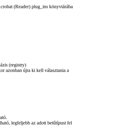
 Acrobat (Reader) plug_ins könyvtárába
ázis (
registry
)
or azonban újra ki kell választania a
ató.
ó, legfeljebb az adott betűtípust fel