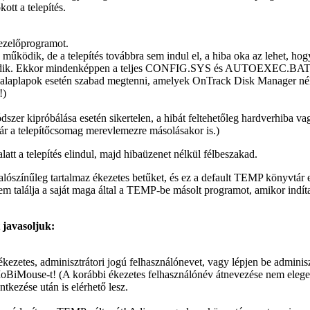
kott a telepítés.
kezelőprogramot.
dik, de a telepítés továbbra sem indul el, a hiba oka az lehet, hogy 
ik. Ekkor mindenképpen a teljes CONFIG.SYS és AUTOEXEC.BAT hatá
n alaplapok esetén szabad megtenni, amelyek OnTrack Disk Manager nél
!)
dszer kipróbálása esetén sikertelen, a hibát feltehetőleg hardverhiba v
ár a telepítőcsomag merevlemezre másolásakor is.)
t a telepítés elindul, majd hibaüzenet nélkül félbeszakad.
ószínűleg tartalmaz ékezetes betűket, és ez a default TEMP könyvtár el
nem találja a saját maga által a TEMP-be másolt programot, amikor indít
 javasoljuk:
kezetes, adminisztrátori jogú felhasználónevet, vagy lépjen be adminis
 MoBiMouse-t! (A korábbi ékezetes felhasználónév átnevezése nem el
ntkezése után is elérhető lesz.