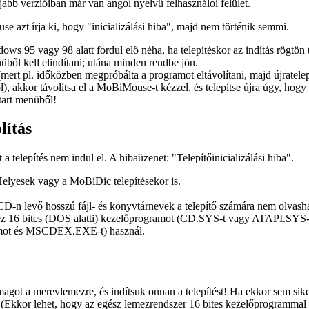
b verzióiban már van angol nyelvű felhasználói felület.
e azt írja ki, hogy "inicializálási hiba", majd nem történik semmi.
ws 95 vagy 98 alatt fordul elő néha, ha telepítéskor az
indítás rögtön 
ből kell elindítani; utána minden rendbe jön.
rt pl. időközben megpróbálta a programot eltávolítani, majd újratelepíte
akkor távolítsa el a MoBiMouse-t kézzel, és telepítse újra úgy, hogy n
Start menüből!
lítás
 telepítés nem indul el. A hibaüzenet: "Telepítőinicializálási hiba".
Helyesek vagy a MoBiDic telepítésekor is.
D-n levő hosszú fájl- és könyvtárnevek a telepítő számára nem olvasha
ez 16 bites (DOS alatti) kezelőprogramot (CD.SYS-t vagy ATAPI.SY
amot és MSCDEX.EXE-t) használ.
magot a merevlemezre, és indítsuk onnan a telepítést! Ha ekkor sem sik
(Ekkor lehet, hogy az egész lemezrendszer 16 bites kezelőprogrammal 