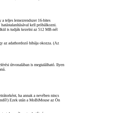
a teljes lemezrendszer 16-bites
stalanításával kell próbálkozni.
kül is tudják kezelni az 512 MB-nél
agy az adathordozó hibája okozza. (Az
érési útvonalában is megtalálható. Ilyen
aná.
ztrátorként, ha annak a nevében nincs
egendő!) Ezek után a MoBiMouse az Ön