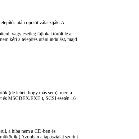
telepítés után
opciót választják. A
ni, vagy esetleg fájlokat törölt le a
em kéri a telepítés utáni indulást, majd
tók (de lehet, hogy más sem), mert a
S-t és MSCDEX.EXE-t, SCSI esetén 16
erül, a hiba nem a CD-ben és
működik.) Azonban a tapasztalat szerint