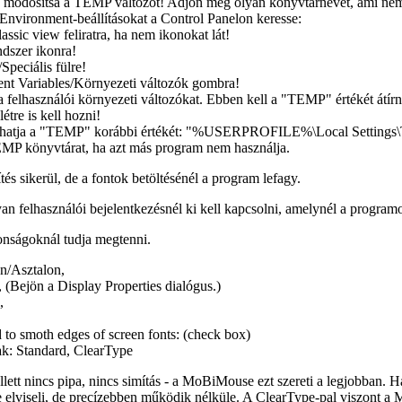
 módosítsa a TEMP változót! Adjon meg olyan könyvtárnevet, ami nem t
Environment-beállításokat a Control Panelon keresse:
lassic view
feliratra, ha nem ikonokat lát!
dszer
ikonra!
Speciális
fülre!
nt Variables/Környezeti változók
gombra!
a a felhasználói környezeti változókat. Ebben kell a "TEMP" értékét átír
tre is kell hozni!
llíthatja a "TEMP" korábbi értékét: "%USERPROFILE%\Local Settings\Te
TEMP könyvtárat, ha azt más program nem használja.
és sikerül, de a fontok betöltésénél a program lefagy.
an felhasználói bejelentkezésnél ki kell kapcsolni, amelynél a programo
donságoknál tudja megtenni.
n/Asztalon
,
, (Bejön a
Display Properties
dialógus.)
,
 to smoth edges of screen fonts
: (check box)
ak:
Standard
,
ClearType
ett nincs pipa, nincs simítás - a MoBiMouse ezt szereti a legjobban. 
 elviseli, de precízebben működik nélküle. A
ClearType
-pal viszont 