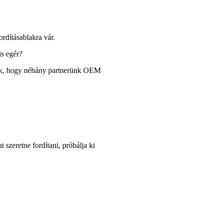
rdításablakra vár.
s egér?
ak, hogy néhány partnerünk OEM
szeretne fordítani, próbálja ki