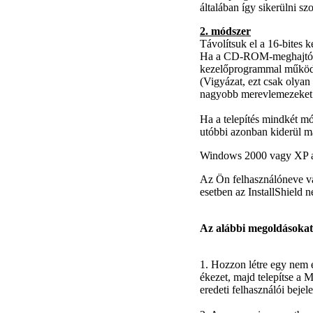
általában így sikerülni szo
2. módszer
Távolítsuk el a 16-bites 
Ha a CD-ROM-meghajtó műkö
kezelőprogrammal működ
(Vigyázat, ezt csak olya
nagyobb merevlemezeket
Ha a telepítés mindkét mó
utóbbi azonban kiderül m
Windows 2000 vagy XP alat
Az Ön felhasználóneve val
esetben az InstallShield 
Az alábbi megoldásokat
1. Hozzon létre egy nem é
ékezet, majd telepítse a
eredeti felhasználói bejele