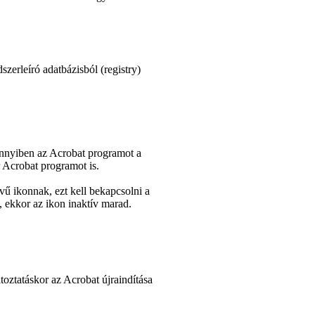
szerleíró adatbázisból (
registry
)
nyiben az Acrobat programot a
 Acrobat programot is.
ű ikonnak, ezt kell bekapcsolni a
ekkor az ikon inaktív marad.
toztatáskor az Acrobat újraindítása