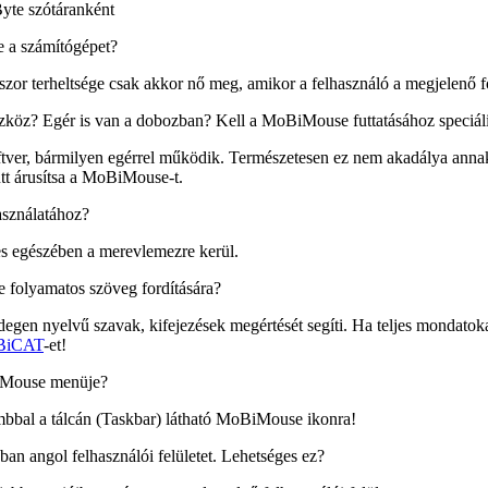
te szótáranként
 a számítógépet?
zor terheltsége csak akkor nő meg, amikor a felhasználó a megjelenő fo
öz? Egér is van a dobozban? Kell a MoBiMouse futtatásához speciáli
er, bármilyen egérrel működik. Természetesen ez nem akadálya ann
ütt árusítsa a MoBiMouse-t.
asználatához?
 egészében a merevlemezre kerül.
folyamatos szöveg fordítására?
n nyelvű szavak, kifejezések megértését segíti. Ha teljes mondatokat 
BiCAT
-et!
iMouse menüje?
mbbal a tálcán (Taskbar) látható MoBiMouse ikonra!
n angol felhasználói felületet. Lehetséges ez?