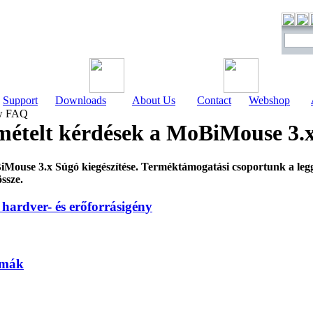
Support
Downloads
About Us
Contact
Webshop
FAQ
mételt kérdések a MoBiMouse 3.
BiMouse 3.x Súgó kiegészítése. Terméktámogatási csoportunk a leg
össze.
 hardver- és erőforrásigény
émák