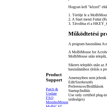
Hogyan kell "kézzel" elt
1. Törölje le a MoBiMous
2. A
Start
menü
Futtat
(
R
3. Távolítsa el a
HKEY_C
Működtetési p
A program használata Acr
A MoBiMouse for Acrobat
MoBiMouse után telepíti, 
Sikeres telepítés után a
használatához (leírás a 
Product
Amennyiben nem jelenik m
Support
Edit/Szerkesztés
Preferences/Beállítások
Patch &
Startup/Indítás
Update
Use only certified plug-i
FAQ
szükséges)
MorphoMouse
MoBiCAT