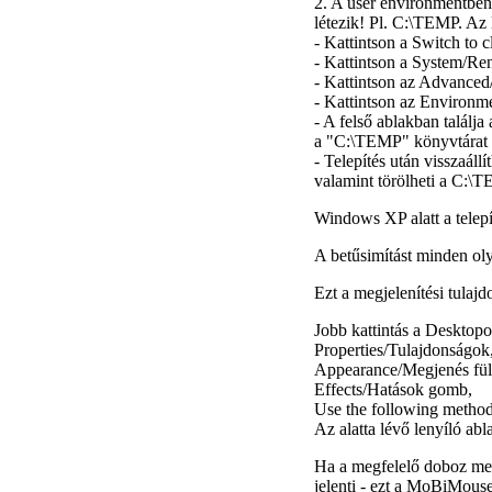
2. A user environmentben
létezik! Pl. C:\TEMP. Az 
- Kattintson a
Switch to c
- Kattintson a
System/Ren
- Kattintson az
Advanced/
- Kattintson az
Environme
- A felső ablakban találj
a "C:\TEMP" könyvtárat lé
- Telepítés után visszaá
valamint törölheti a C:\
Windows XP alatt a telepít
A betűsimítást minden oly
Ezt a megjelenítési tulaj
Jobb kattintás a
Desktopo
Properties/Tulajdonságok
Appearance/Megjenés
fül
Effects/Hatások
gomb,
Use the following method
Az alatta lévő lenyíló abl
Ha a megfelelő doboz mell
jelenti - ezt a MoBiMouse