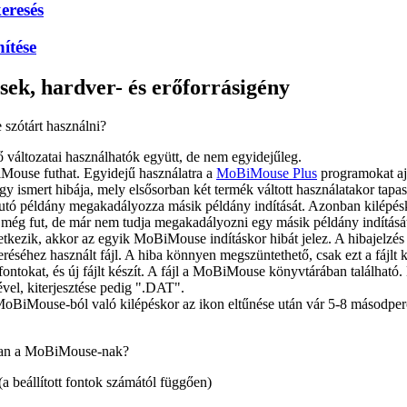
eresés
ítése
sek, hardver- és erőforrásigény
szótárt használni?
áltozatai használhatók együtt, de nem egyidejűleg.
Mouse futhat. Egyidejű használatra a
MoBiMouse Plus
programokat aj
ismert hibája, mely elsősorban két termék váltott használatakor tapas
futó példány megakadályozza másik példány indítását. Azonban kilépésk
ég fut, de már nem tudja megakadályozni egy másik példány indítását
tkezik, akkor az egyik MoBiMouse indításkor hibát jelez. A hibajelzés o
eréséhez használt fájl. A hiba könnyen megszüntethető, csak ezt a fájl
a fontokat, és új fájlt készít. A fájl a MoBiMouse könyvtárában találhat
vel, kiterjesztése pedig ".DAT".
 MoBiMouse-ból való kilépéskor az ikon eltűnése után vár 5-8 másodper
 van a MoBiMouse-nak?
a beállított fontok számától függően)