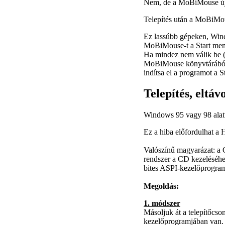
Nem, de a MoBiMouse újab
Telepítés után a MoBiMous
Ez lassúbb gépeken, Windo
MoBiMouse-t a
Start
menü
Ha mindez nem válik be (me
MoBiMouse könyvtárából), 
indítsa el a programot a 
Telepítés, eltávo
Windows 95 vagy 98 alatt a
Ez a hiba előfordulhat a 
Valószínű magyarázat: a C
rendszer a CD kezeléséh
bites ASPI-kezelőprogr
Megoldás:
1. módszer
Másoljuk át a telepítőcso
kezelőprogramjában van. 