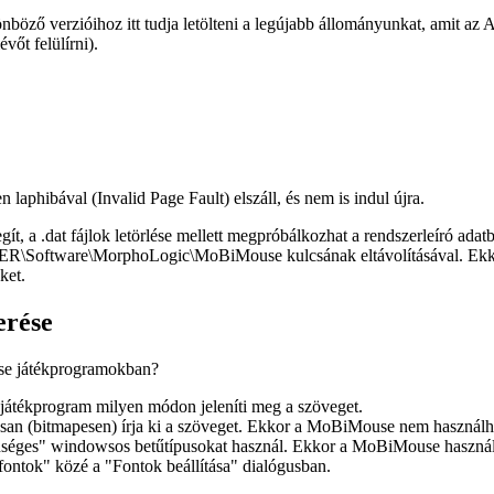
böző verzióihoz itt tudja letölteni a legújabb állományunkat, amit az
évőt felülírni).
aphibával (Invalid Page Fault) elszáll, és nem is indul újra.
ít, a .dat fájlok letörlése mellett megpróbálkozhat a rendszerleíró adatb
Software\MorphoLogic\MoBiMouse
kulcsának eltávolításával. Ekk
ket.
erése
e játékprogramokban?
 játékprogram milyen módon jeleníti meg a szöveget.
usan (bitmapesen) írja ki a szöveget. Ekkor a MoBiMouse nem használh
séges" windowsos betűtípusokat használ. Ekkor a MoBiMouse használhat
fontok" közé a "Fontok beállítása" dialógusban.