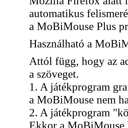
Mozilla Firefox alatt 
automatikus felismeré
a MoBiMouse Plus p
Használható a MoBiM
Attól függ, hogy az a
a szöveget.
1. A játékprogram gra
a MoBiMouse nem has
2. A játékprogram "k
Ekkor a MoBiMouse has