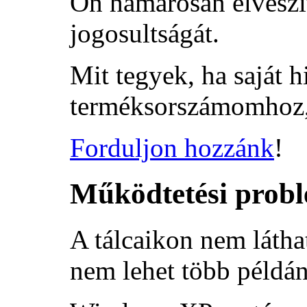
Ön hamarosan elveszít
jogosultságát.
Mit tegyek, ha saját 
terméksorszámomhoz, 
Forduljon hozzánk
!
Működtetési prob
A tálcaikon nem látha
nem lehet több példá