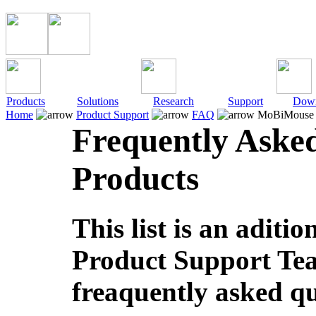
Products
Solutions
Research
Support
Down
Home
Product Support
FAQ
MoBiMouse 
Frequently Aske
Products
This list is an adit
Product Support Tea
freaquently asked qu