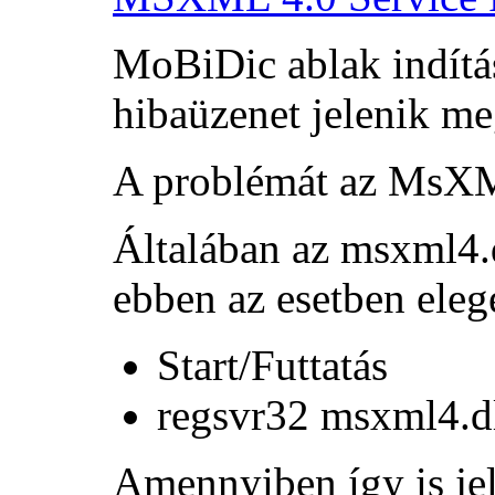
MoBiDic ablak indítá
hibaüzenet jelenik m
A problémát az MsXM
Általában az msxml4.d
ebben az esetben elege
Start/Futtatás
regsvr32 msxml4.d
Amennyiben így is jel