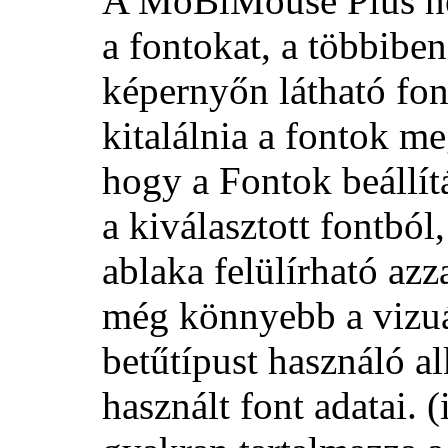
A MoBiMouse Plus né
a fontokat, a többibe
képernyőn látható font
kitalálnia a fontok m
hogy a
Fontok beállít
a kiválasztott fontból
ablaka felülírható azz
még könnyebb a vizuál
betűtípust használó al
használt font adatai.