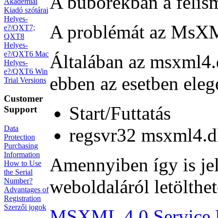
A buborékban a felis
Akadémiai
Kiadó szótárai
Helyes-
A problémát az MsXM
e?/QXT7;
QXT8
Helyes-
e?/QXT6 Mac
Általában az msxml4.d
Helyes-
e?/QXT6 Win
ebben az esetben elege
Trial Versions
Customer
Start/Futtatás
Support
Data
regsvr32 msxml4.d
Protection
Purchasing
Information
Amennyiben így is jel
How to Use
the Serial
weboldaláról letölthe
Number?
Advantages of
Registration
Szerzői jogok
MSXML 4.0 Service P