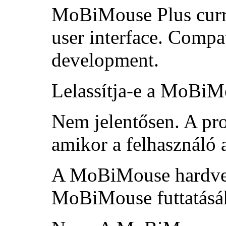
MoBiMouse Plus curre
user interface. Compat
development.
Lelassítja-e a MoBiM
Nem jelentősen. A pro
amikor a felhasználó 
A MoBiMouse hardver
MoBiMouse futtatásáh