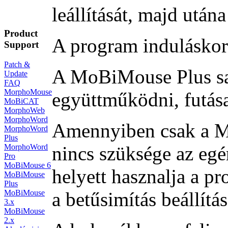
leállítását, majd után
Product
A program induláskor 
Support
Patch &
A MoBiMouse Plus saj
Update
FAQ
MorphoMouse
együttműködni, futása
MoBiCAT
MorphoWeb
MorphoWord
Amennyiben csak a Mo
MorphoWord
Plus
MorphoWord
nincs szüksége az egé
Pro
MoBiMouse 6
helyett hasznalja a 
MoBiMouse
Plus
MoBiMouse
a betűsimítás beállítás
3.x
MoBiMouse
2.x