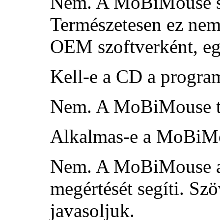
Nem. A MoBiMouse sz
Természetesen ez nem
OEM szoftverként, eg
Kell-e a CD a progra
Nem. A MoBiMouse tel
Alkalmas-e a MoBiMou
Nem. A MoBiMouse az 
megértését segíti. Sz
javasoljuk.