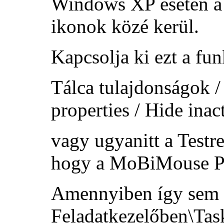
Windows XP esetén a 
ikonok közé kerül.
Kapcsolja ki ezt a fun
Tálca tulajdonságok /
properties / Hide inac
vagy ugyanitt a
Testr
hogy a MoBiMouse Plu
Amennyiben így sem si
Feladatkezelőben\Ta