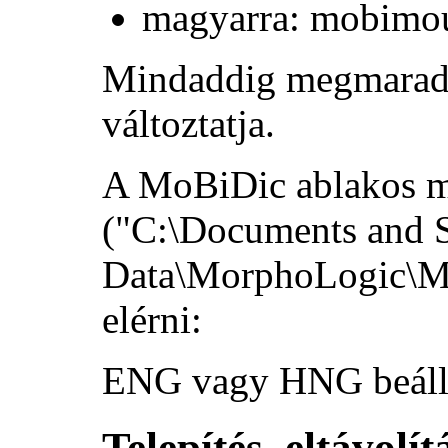
magyarra: mobimou
Mindaddig megmarad a
változtatja.
A MoBiDic ablakos me
("
C:\Documents and S
Data\MorphoLogic\
elérni:
ENG
vagy
HNG
beáll
Telepítés, eltávolít