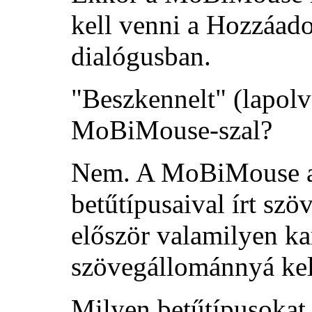
kell venni a
Hozzáado
dialógusban.
"Beszkennelt" (lapolva
MoBiMouse-szal?
Nem. A MoBiMouse a 
betűtípusaival írt szö
először valamilyen k
szövegállománnyá kell
Milyen betűtípusokat