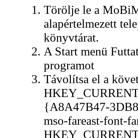
Törölje le a MoBiM
alapértelmezett tel
könyvtárat.
A Start menü
Futta
programot
Távolítsa el a köve
HKEY_CURRENT_U
{A8A47B47-3DB8
mso-fareast-font-fa
HKEY_CURRENT_U