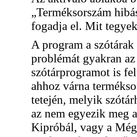
„Terméksorszám hibás
fogadja el. Mit tegye
A program a szótárak t
problémát gyakran az
szótárprogramot is fel
ahhoz várna terméksor
tetején, melyik szótá
az nem egyezik meg a 
Kipróbál
, vagy a
Még