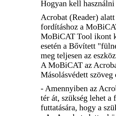
Hogyan kell használni
Acrobat (Reader) alat
fordításhoz a MoBiCAT
MoBiCAT Tool ikont ke
esetén a Bővített "füln
meg teljesen az eszköz
A MoBiCAT az Acrobat 
Másolásvédett szöveg 
- Amennyiben az Acrob
tér át, szükség lehet a
futtatására, hogy a szü