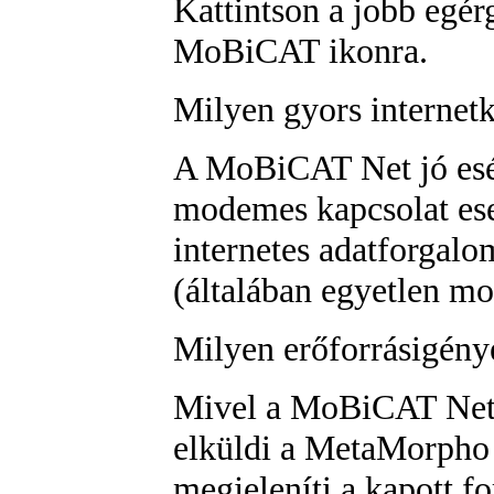
Kattintson a jobb egér
MoBiCAT ikonra.
Milyen gyors internet
A MoBiCAT Net jó esél
modemes kapcsolat ese
internetes adatforgal
(általában egyetlen mo
Milyen erőforrásigén
Mivel a MoBiCAT Net 
elküldi a MetaMorpho 
megjeleníti a kapott f