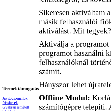
Sikeresen aktiváltam 
másik felhasználói fiók
aktiválást. Mit tegyek?
Aktiválja a programot 
programot használni k
felhasználóknál történ
számít.
Hányszor lehet újratel
Terméktámogatás
Offline Modul:
Korlát
Javítócsomagok,
frissítések
számítógépre telepíti. 
Gyakran ismételt