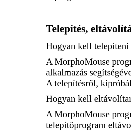
Telepítés, eltávolít
Hogyan kell telepíten
A MorphoMouse prog
alkalmazás segítségével
A telepítésről, kipróbá
Hogyan kell eltávolít
A MorphoMouse progra
telepítőprogram eltávol