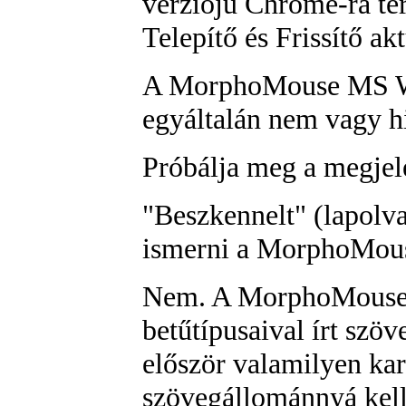
verziójú Chrome-ra té
Telepítő és Frissítő akt
A MorphoMouse MS Wo
egyáltalán nem vagy 
Próbálja meg a megjele
"Beszkennelt" (lapolva
ismerni a MorphoMous
Nem. A MorphoMouse 
betűtípusaival írt szöv
először valamilyen ka
szövegállománnyá kell 