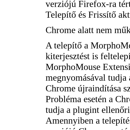
verziójú Firefox-ra té
Telepítő és Frissítő akt
Chrome alatt nem műk
A telepítő a MorphoMo
kiterjesztést is feltel
MorphoMouse Extensio
megnyomásával tudja 
Chrome újraindítása s
Probléma esetén a Ch
tudja a plugint ellenőri
Amennyiben a telepíté