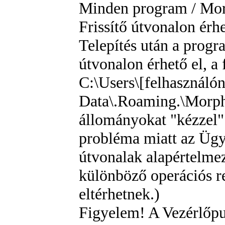
Minden program / Mor
Frissítő útvonalon érhe
Telepítés után a prog
útvonalon érhető el, a 
C:\Users\[felhasználó
Data\.Roaming.\Morpho
állományokat "kézzel" 
probléma miatt az Ügy
útvonalak alapértelmez
különböző operációs r
eltérhetnek.)
Figyelem! A Vezérlőpul