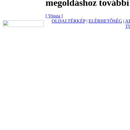
megoldáshoz további
[ Vissza ]
OLDALTÉRKÉP
|
ELÉRHETŐSÉG
|
A
T