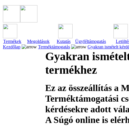
Termékek
Megoldások
Kutatás
Ügyféltámogatás
Letölté
Kezdőlap
Terméktámogatás
Gyakran ismételt kérd
Gyakran ismétel
termékhez
Ez az összeállítás a
Terméktámogatási cs
kérdésekre adott vála
A Súgó online is elér