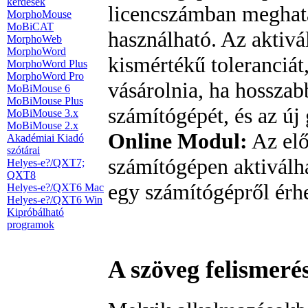
kérdések
licencszámban meghat
MorphoMouse
MoBiCAT
használható. Az aktivá
MorphoWeb
MorphoWord
kismértékű toleranciát
MorphoWord Plus
MorphoWord Pro
vásárolnia, ha hosszabb
MoBiMouse 6
MoBiMouse Plus
számítógépét, és az új 
MoBiMouse 3.x
MoBiMouse 2.x
Online Modul:
Az elő
Akadémiai Kiadó
szótárai
számítógépen aktiválha
Helyes-e?/QXT7;
QXT8
egy számítógépről érhe
Helyes-e?/QXT6 Mac
Helyes-e?/QXT6 Win
Kipróbálható
programok
A szöveg felismeré