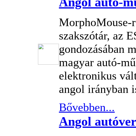
Angol autó-mű
MorphoMouse-re
szakszótár, az 
gondozásában m
magyar autó-műs
elektronikus vá
angol irányban i
Bővebben...
Angol autóver