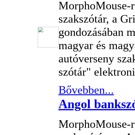
MorphoMouse-re
szakszótár, a G
gondozásában m
magyar és magy
autóverseny sza
szótár" elektron
Bővebben...
Angol banksz
MorphoMouse-re