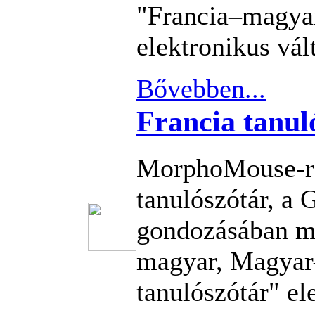
"Francia–magyar
elektronikus vál
Bővebben...
Francia tanul
MorphoMouse-re
tanulószótár, a
gondozásában me
magyar, Magyar
tanulószótár" el