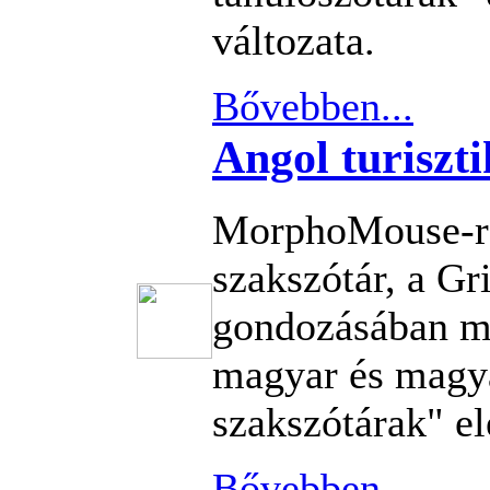
változata.
Bővebben...
Angol turiszti
MorphoMouse-re
szakszótár, a G
gondozásában m
magyar és magya
szakszótárak" el
Bővebben...