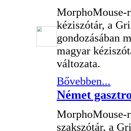
MorphoMouse-re
kéziszótár, a G
gondozásában m
magyar kéziszót
változata.
Bővebben...
Német gasztro
MorphoMouse-re
szakszótár, a G