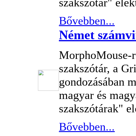
szakszótár" elek
Bővebben...
Német számvit
MorphoMouse-re
szakszótár, a G
gondozásában m
magyar és magy
szakszótárak" el
Bővebben...