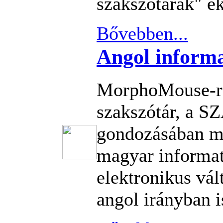
szakszótárak" ek
Bővebben...
Angol informa
MorphoMouse-re
szakszótár, a S
gondozásában m
magyar informati
elektronikus vá
angol irányban i