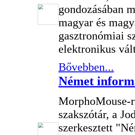
gondozásában m
magyar és magy
gasztronómiai s
elektronikus vál
Bővebben...
Német informa
MorphoMouse-re
szakszótár, a Jo
szerkesztett "