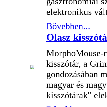
gasztronómiai s
elektronikus vál
Bővebben...
Olasz kisszót
MorphoMouse-re
kisszótár, a Gr
gondozásában m
magyar és magy
kisszótárak" ele