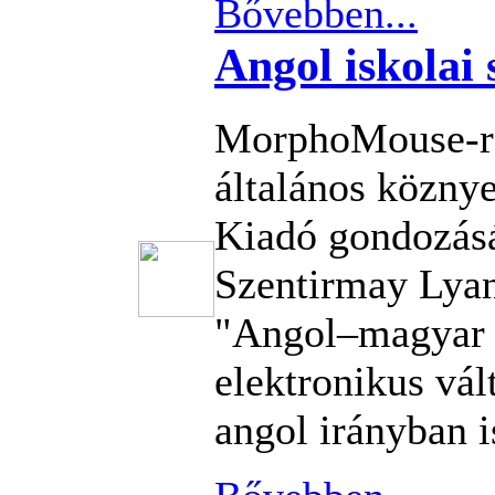
Bővebben...
Angol iskolai 
MorphoMouse-re
általános köznye
Kiadó gondozásá
Szentirmay Lyane
"Angol–magyar i
elektronikus vá
angol irányban i