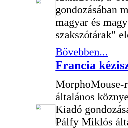
gondozásában me
magyar és magya
szakszótárak" el
Bővebben...
Francia kézis
MorphoMouse-re
általános közny
Kiadó gondozásá
Pálfy Miklós ált