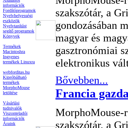
MorphoMouse-re
Általános
információk
szakszótár, a G
Fordítóprogramok
Nyelvhelyességi
eszközök
gondozásában me
Nyelvtanítást
segítő programok
magyar és magy
Könyvek
Termékek
gasztronómiai s
Macintoshra
Ingyenes
elektronikus vál
termékek Linuxra
webforditas.hu
Bővebben...
Kipróbálható
termékek
MorphoMouse
Francia gazda
letöltése
Vásárlási
tudnivalók
MorphoMouse-re
Viszonteladói
információk
szakszótár, a G
Áraink