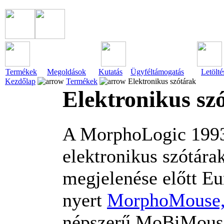
Termékek
Megoldások
Kutatás
Ügyféltámogatás
Letölté
Kezdőlap
Termékek
Elektronikus szótárak
Elektronikus s
A MorphoLogic 1993 
elektronikus szótára
megjelenése előtt E
nyert
MorphoMouse, 
népszerű MoBiMouse 