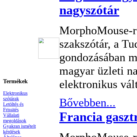
nagyszótár
MorphoMouse-re
szakszótár, a T
gondozásában m
magyar üzleti n
elektronikus vál
Termékek
Elektronikus
szótárak
Bővebben...
Letöltés és
Frissités
Francia gaszt
Vállalati
megoldások
Gyakran ismételt
kérdések