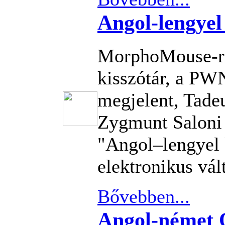
Angol-lengyel
MorphoMouse-re
kisszótár, a PW
megjelent, Tade
Zygmunt Saloni á
"Angol–lengyel 
elektronikus vál
Bővebben...
Angol-német 