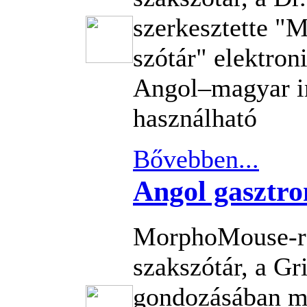
szerkesztette "
szótár" elektron
Angol–magyar i
használható
Bővebben...
Angol gasztro
MorphoMouse-re
szakszótár, a G
gondozásában m