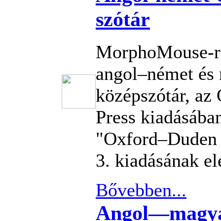
szótár
MorphoMouse-re
angol–német és
középszótár, az
Press kiadásába
"Oxford–Duden 
3. kiadásának el
Bővebben...
Angol—magyar