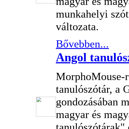
magyar és magy
munkahelyi szót
változata.
Bővebben...
Angol tanulós
MorphoMouse-re
tanulószótár, a
gondozásában m
magyar és magy
tanulószótárak" 