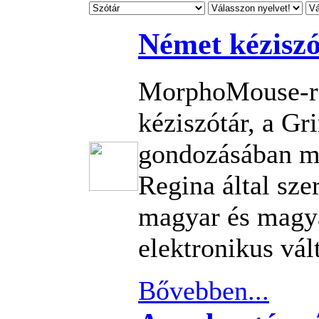
Német kéziszó
MorphoMouse-re
kéziszótár, a G
gondozásában m
Regina által sze
magyar és magy
elektronikus vál
Bővebben...