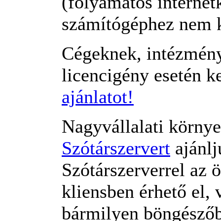
(folyamatos internet
számítógéphez nem kö
Cégeknek, intézmény
licencigény esetén k
ajánlatot!
Nagyvállalati körny
Szótárszervert
ajánlj
Szótárszerverrel az
kliensben érhető el,
bármilyen böngészőb