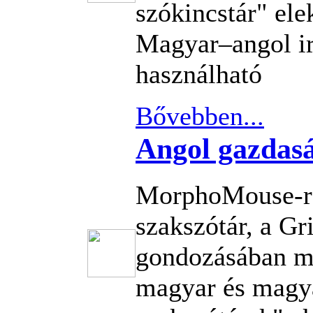
szókincstár" ele
Magyar–angol ir
használható
Bővebben...
Angol gazdasá
MorphoMouse-re
szakszótár, a G
gondozásában m
magyar és magy