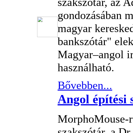
szakszótár, az 
gondozásában m
magyar keresked
bankszótár" elek
Magyar–angol ir
használható.
Bővebben...
Angol építési 
MorphoMouse-re
szakszótár, a Dr