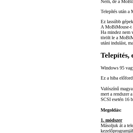
Nem, de a MoBiMo
Telepítés után a 
Ez lassúbb gépek
A MoBiMouse-t
Ha mindez nem vál
törölt le a MoBiM
utáni indulást, m
Telepítés, 
Windows 95 vagy 9
Ez a hiba előfor
Valószínű magyar
mert a rendszer
SCSI esetén 16 
Megoldás:
1. módszer
Másoljuk át a te
kezelőprogramjáb