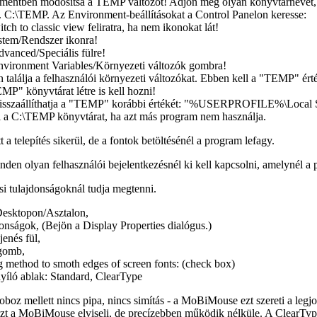
nmentben módosítsa a TEMP változót! Adjon meg olyan könyvtárnevet, a
Pl. C:\TEMP. Az Environment-beállításokat a Control Panelon keresse:
tch to classic view
feliratra, ha nem ikonokat lát!
stem/Rendszer
ikonra!
vanced/Speciális
fülre!
nvironment Variables/Környezeti változók
gombra!
n találja a felhasználói környezeti változókat. Ebben kell a "TEMP" érté
MP" könyvtárat létre is kell hozni!
 visszaállíthatja a "TEMP" korábbi értékét: "%USERPROFILE%\Local Set
ti a C:\TEMP könyvtárat, ha azt más program nem használja.
a telepítés sikerül, de a fontok betöltésénél a program lefagy.
nden olyan felhasználói bejelentkezésnél ki kell kapcsolni, amelynél a 
si tulajdonságoknál tudja megtenni.
esktopon/Asztalon
,
donságok
, (Bejön a
Display Properties
dialógus.)
jenés
fül,
omb,
g method to smoth edges of screen fonts
: (check box)
nyíló ablak:
Standard
,
ClearType
oboz mellett nincs pipa, nincs simítás - a MoBiMouse ezt szereti a le
- ezt a MoBiMouse elviseli, de precízebben működik nélküle. A
ClearTyp