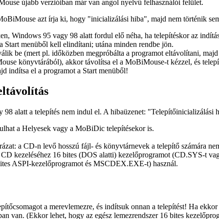
use újabb verzióiban már van angol nyelvű felhasználói felület.
MoBiMouse azt írja ki, hogy "inicializálási hiba", majd nem történik se
en, Windows 95 vagy 98 alatt fordul elő néha, ha telepítéskor az
indítá
 a
Start
menüből kell elindítani; utána minden rendbe jön.
ik be (mert pl. időközben megpróbálta a programot eltávolítani, majd új
ouse könyvtárából), akkor távolítsa el a MoBiMouse-t kézzel, és telepít
ajd indítsa el a programot a Start menüből!
eltávolítás
8 alatt a telepítés nem indul el. A hibaüzenet: "Telepítőinicializálási 
dulhat a Helyesek vagy a MoBiDic telepítésekor is.
ázat: a CD-n levő hosszú fájl- és könyvtárnevek a telepítő számára ne
 a CD kezeléséhez 16 bites (DOS alatti) kezelőprogramot (CD.SYS-
bites ASPI-kezelőprogramot és MSCDEX.EXE-t) használ.
lepítőcsomagot a merevlemezre, és indítsuk onnan a telepítést! Ha ekko
an van. (Ekkor lehet, hogy az egész lemezrendszer 16 bites kezelőp