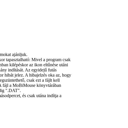
mokat ajánljuk.
or tapasztalható: Mivel a program csak
ban kilépéskor az ikon eltűnése utáni
y indítását. Az egyidejű futás
 hibát jelez. A hibajelzés oka az, hogy
gszüntethető, csak ezt a fájlt kell
t. A fájl a MoBiMouse könyvtárában
edig ".DAT".
sodpercet, és csak utána indítja a