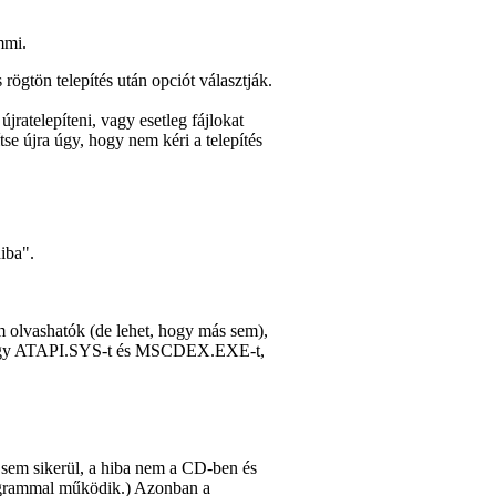
mmi.
s rögtön telepítés után
opciót választják.
ratelepíteni, vagy esetleg fájlokat
se újra úgy, hogy nem kéri a telepítés
hiba".
m olvashatók (de lehet, hogy más sem),
t vagy ATAPI.SYS-t és MSCDEX.EXE-t,
r sem sikerül, a hiba nem a CD-ben és
rogrammal működik.) Azonban a