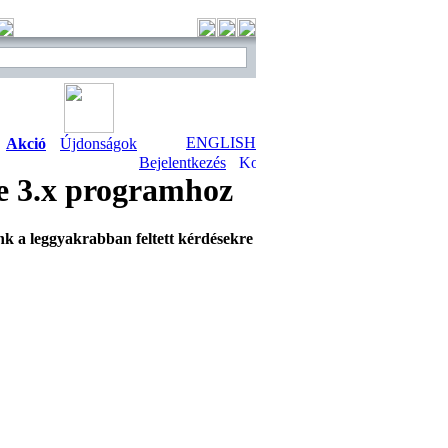
ENGLISH
Akció
Újdonságok
Bejelentkezés
e 3.x programhoz
nk a leggyakrabban feltett kérdésekre