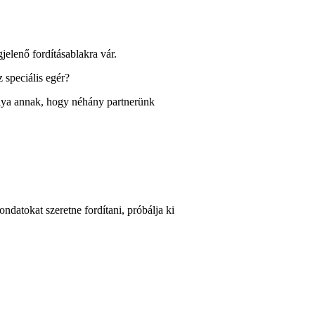
elenő fordításablakra vár.
speciális egér?
ya annak, hogy néhány partnerünk
datokat szeretne fordítani, próbálja ki