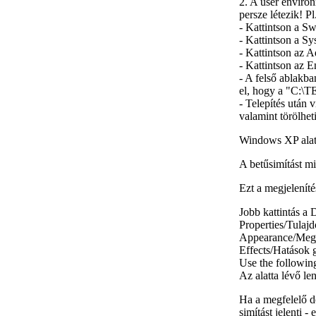
2. A user enviro
persze létezik! 
- Kattintson a
Swi
- Kattintson a
Sy
- Kattintson az
Ad
- Kattintson az
E
- A felső ablakba
el, hogy a "C:\TE
- Telepítés után
valamint törölhe
Windows XP alatt 
A betűsimítást mi
Ezt a megjeleníté
Jobb kattintás a
D
Properties/Tulaj
Appearance/Meg
Effects/Hatások
g
Use the followin
Az alatta lévő le
Ha a megfelelő d
simítást jelenti 