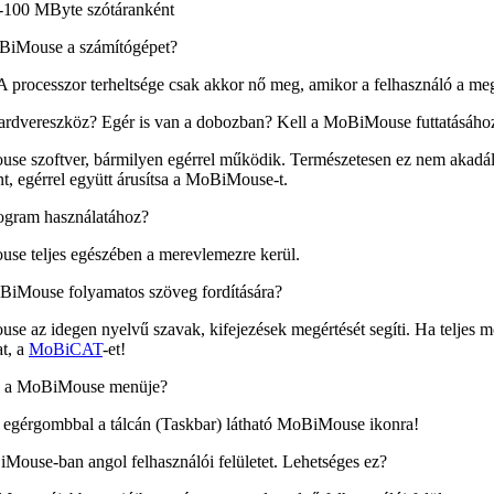
100 MByte szótáranként
oBiMouse a számítógépet?
 processzor terheltsége csak akkor nő meg, amikor a felhasználó a megj
dvereszköz? Egér is van a dobozban? Kell a MoBiMouse futtatásához 
e szoftver, bármilyen egérrel működik. Természetesen ez nem akadál
, egérrel együtt árusítsa a MoBiMouse-t.
ogram használatához?
e teljes egészében a merevlemezre kerül.
BiMouse folyamatos szöveg fordítására?
 az idegen nyelvű szavak, kifejezések megértését segíti. Ha teljes mon
t, a
MoBiCAT
-et!
l a MoBiMouse menüje?
b egérgombbal a tálcán (Taskbar) látható MoBiMouse ikonra!
Mouse-ban angol felhasználói felületet. Lehetséges ez?