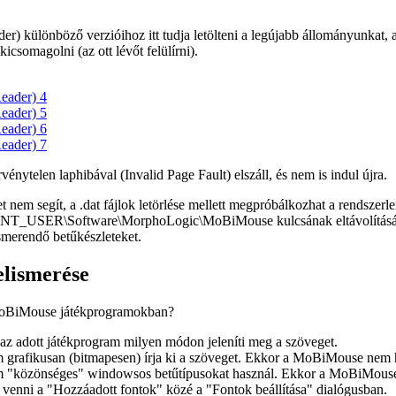
r) különböző verzióihoz itt tudja letölteni a legújabb állományunkat, 
icsomagolni (az ott lévőt felülírni).
eader) 4
eader) 5
eader) 6
eader) 7
ytelen laphibával (Invalid Page Fault) elszáll, és nem is indul újra.
t nem segít, a .dat fájlok letörlése mellett megpróbálkozhat a rendszerle
_USER\Software\MorphoLogic\MoBiMouse
kulcsának eltávolítás
ismerendő betűkészleteket.
elismerése
MoBiMouse játékprogramokban?
 az adott játékprogram milyen módon jeleníti meg a szöveget.
m grafikusan (bitmapesen) írja ki a szöveget. Ekkor a MoBiMouse nem 
m "közönséges" windowsos betűtípusokat használ. Ekkor a MoBiMouse h
ll venni a "Hozzáadott fontok" közé a "Fontok beállítása" dialógusban.