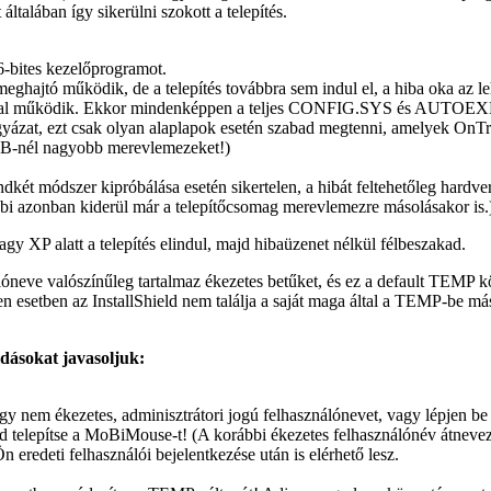
t általában így sikerülni szokott a telepítés.
6-bites kezelőprogramot.
ajtó működik, de a telepítés továbbra sem indul el, a hiba oka az leh
l működik. Ekkor mindenképpen a teljes CONFIG.SYS és AUTOEXEC.
gyázat, ezt csak olyan alaplapok esetén szabad megtenni, amelyek OnTr
MB-nél nagyobb merevlemezeket!)
ndkét módszer kipróbálása esetén sikertelen, a hibát feltehetőleg hardv
bi azonban kiderül már a telepítőcsomag merevlemezre másolásakor is.
y XP alatt a telepítés elindul, majd hibaüzenet nélkül félbeszakad.
óneve valószínűleg tartalmaz ékezetes betűket, és ez a default TEMP kö
en esetben az InstallShield nem találja a saját maga által a TEMP-be má
dásokat javasoljuk:
gy nem ékezetes, adminisztrátori jogú felhasználónevet, vagy lépjen b
jd telepítse a MoBiMouse-t! (A korábbi ékezetes felhasználónév átneve
redeti felhasználói bejelentkezése után is elérhető lesz.