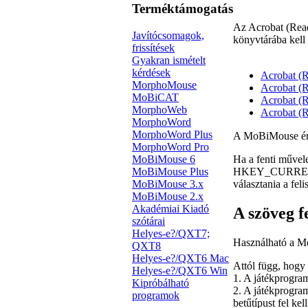
Terméktámogatás
Az Acrobat (Reade
Javítócsomagok,
könyvtárába kell k
frissítések
Gyakran ismételt
kérdések
Acrobat (R
MorphoMouse
Acrobat (R
MoBiCAT
Acrobat (R
MorphoWeb
Acrobat (R
MorphoWord
MorphoWord Plus
A MoBiMouse érvén
MorphoWord Pro
MoBiMouse 6
Ha a fenti művele
MoBiMouse Plus
HKEY_CURRENT
MoBiMouse 3.x
választania a fel
MoBiMouse 2.x
Akadémiai Kiadó
A szöveg f
szótárai
Helyes-e?/QXT7;
Használható a 
QXT8
Helyes-e?/QXT6 Mac
Attól függ, hogy
Helyes-e?/QXT6 Win
1. A játékprogra
Kipróbálható
2. A játékprogra
programok
betűtípust fel ke