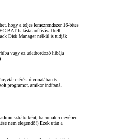
et, hogy a teljes lemezrendszer 16-bites
BAT hatástalanításával kell
ack Disk Manager nélkül is tudják
erhiba vagy az adathordozó hibája
)
nyvtár elérési útvonalában is
solt programot, amikor indítaná.
e adminisztrátorként, ha annak a nevében
zése nem elegendő!) Ezek után a