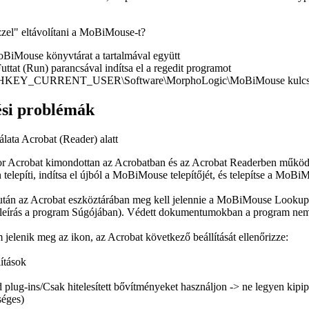
zel" eltávolítani a MoBiMouse-t?
MoBiMouse könyvtárat a tartalmával együtt
uttat
(
Run
) parancsával indítsa el a
regedit
programot
HKEY_CURRENT_USER\Software\MorphoLogic\MoBiMouse
kulcs
si problémák
lata Acrobat (Reader) alatt
 Acrobat kimondottan az Acrobatban és az Acrobat Readerben működ
elepíti, indítsa el újból a MoBiMouse telepítőjét, és telepítse a MoBi
s után az Acrobat eszköztárában meg kell jelennie a MoBiMouse
Lookup
(leírás a program
Súgójában
). Védett dokumentumokban a program nem 
elenik meg az ikon, az Acrobat következő beállítását ellenőrizze:
ítások
d plug-ins/Csak hitelesített bővítményeket használjon
-> ne legyen kipip
séges)