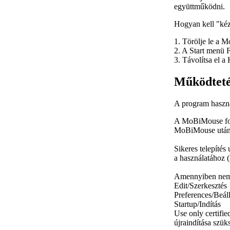
együttműködni.
Hogyan kell "kéz
1. Törölje le a 
2. A
Start
menü
F
3. Távolítsa el a
Működteté
A program haszná
A MoBiMouse for
MoBiMouse után t
Sikeres telepíté
a használatához 
Amennyiben nem j
Edit/Szerkesztés
Preferences/Beáll
Startup/Indítás
Use only certifie
újraindítása szük