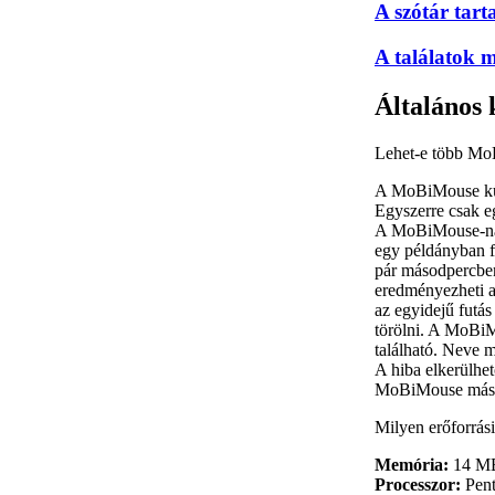
A szótár tart
A találatok m
Általános 
Lehet-e több MoB
A MoBiMouse külö
Egyszerre csak e
A MoBiMouse-nak 
egy példányban f
pár másodpercben
eredményezheti a
az egyidejű futás
törölni. A MoBiMo
található. Neve 
A hiba elkerülhet
MoBiMouse mási
Milyen erőforrá
Memória:
14 MBy
Processzor:
Pen