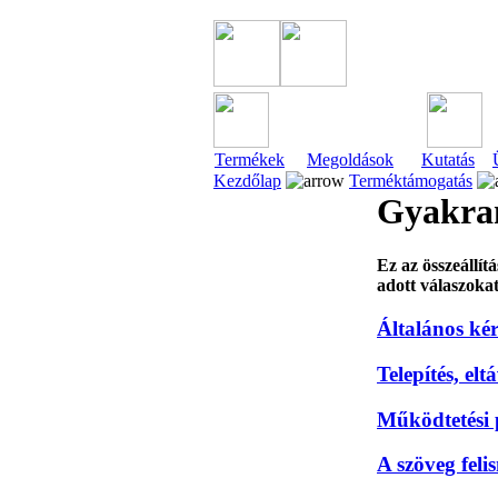
Termékek
Megoldások
Kutatás
Kezdőlap
Terméktámogatás
Gyakran
Ez az összeállí
adott válaszokat 
Általános kér
Telepítés, elt
Működtetési
A szöveg feli