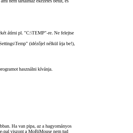
mi nem tartalmaz ékezetes betűt, és
két átírni pl. "C:\TEMP"-re. Ne felejtse
tings\Temp" (idézőjel nélkül írja be!),
programot használni kívánja.
gjobban. Ha van pipa, az a hagyományos
e
-pal viszont a MoBiMouse nem tud