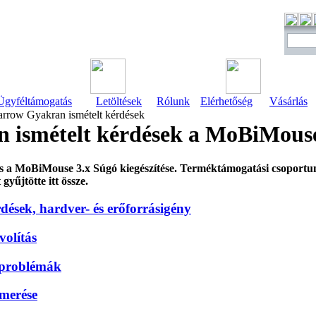
Ügyféltámogatás
Letöltések
Rólunk
Elérhetőség
Vásárlás
Gyakran ismételt kérdések
 ismételt kérdések a MoBiMous
tás a MoBiMouse 3.x Súgó kiegészítése. Terméktámogatási csoportu
gyűjtötte itt össze.
dések, hardver- és erőforrásigény
ávolítás
 problémák
smerése