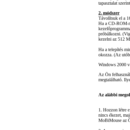
tapasztalat szerin
2. módszer
Távolítsuk el a 1
Ha a CD-ROM-megh
kezelőprogramma
próbálkozni. (Vi
kezelni az 512 
Ha a telepítés mi
okozza. (Az utób
Windows 2000 vag
Az Ön felhasznál
megtalálható. Ily
Az alábbi megol
1. Hozzon létre e
nincs ékezet, ma
MoBiMouse az Ön e