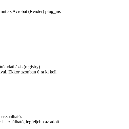
amit az Acrobat (Reader) plug_ins
író adatbázis (
registry
)
ával. Ekkor azonban újra ki kell
használható.
asználható, legfeljebb az adott