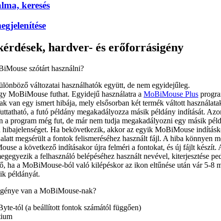
alma, keresés
egjelenítése
kérdések, hardver- és erőforrásigény
iMouse szótárt használni?
nböző változatai használhatók együtt, de nem egyidejűleg.
gy MoBiMouse futhat. Egyidejű használatra a
MoBiMouse Plus
progra
van egy ismert hibája, mely elsősorban két termék váltott használatak
uttatható, a futó példány megakadályozza másik példány indítását. Azon
 a program még fut, de már nem tudja megakadályozni egy másik példán
 hibajelenséget. Ha bekövetkezik, akkor az egyik MoBiMouse indításkor
 alatt megsérült a fontok felismeréséhez használt fájl. A hiba könnyen me
use a következő indításakor újra felméri a fontokat, és új fájlt készí
megegyezik a felhasználó belépéséhez használt nevével, kiterjesztése p
ő, ha a MoBiMouse-ból való kilépéskor az ikon eltűnése után vár 5-8 má
k példányát.
sigénye van a MoBiMouse-nak?
te-tól (a beállított fontok számától függően)
tium