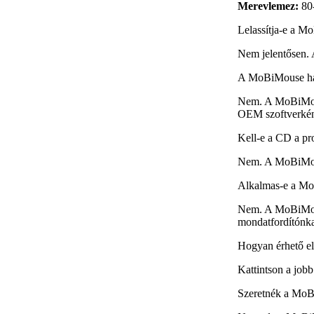
Merevlemez:
80-
Lelassítja-e a M
Nem jelentősen. A
A MoBiMouse har
Nem. A MoBiMous
OEM szoftverként
Kell-e a CD a pr
Nem. A MoBiMous
Alkalmas-e a Mo
Nem. A MoBiMouse
mondatfordítónka
Hogyan érhető e
Kattintson a job
Szeretnék a MoBi